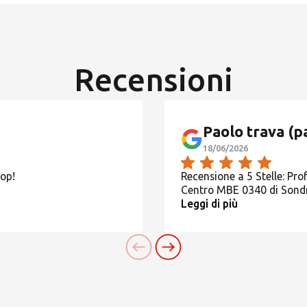
Presenza MBE
Orari non indicati, contatta il Centro
CERCA
Recensioni
Cerchi un'alternativa?
Paolo trava (p
CERCA TRA GLI OLTRE 500 CENTRI IN ITALIA
18/06/2026
top!
Recensione a 5 Stelle: Profe
Oppure puoi
aprire un Centro MBE
nella Tua città
Centro MBE 0340 di Sond
Leggi di più