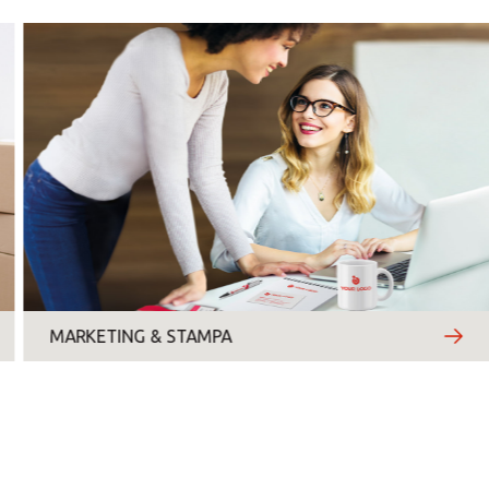
lunedì
martedì
mercoledì
giovedì
venerdì
MARKETING & STAMPA
sabato
domenica
Motivo del contatto
*