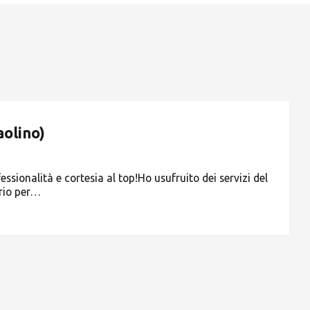
ROW
aolino)
ssionalità e cortesia al top! ​Ho usufruito dei servizi del
rio per…