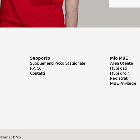
Supporto
Mio MBE
Supplementi Picco Stagionale
Area Utente
F.A.Q.
I tuoi dati
Contatti
I tuoi ordini
Registrati
MBE Privilege
ntranet BMS