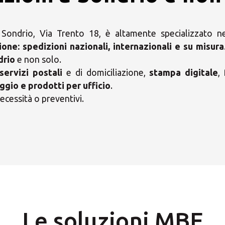
ondrio, Via Trento 18, è altamente specializzato nei
ione:
spedizioni nazionali, internazionali e su misura
drio
e non solo.
servizi postali
e di domiciliazione,
stampa digitale
,
ggio e prodotti per ufficio
.
ecessità o preventivi.
i il tuo Centro Soluzio
Le soluzioni MBE