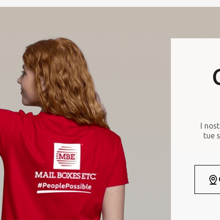
I nost
tue s