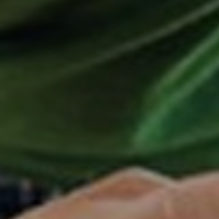
Cerchi un'alternativa?
CERCA TRA GLI OLTRE 500 CENTRI IN
ITALIA
Oppure puoi
aprire un Centro MBE
nella Tua
città