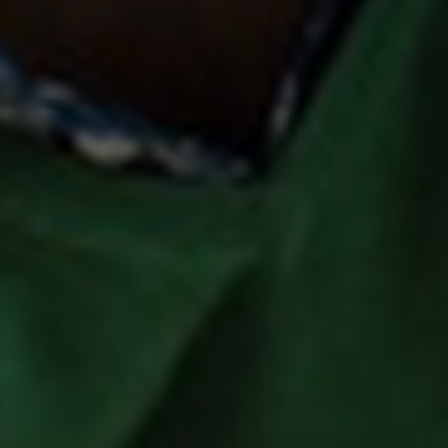
×
Scegli il tuo Centro
Soluzioni MBE
×
Seleziona un paese
Africa