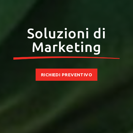
Americas
Soluzioni di
Asia/Pacific
Marketing
Central Asia
RICHIEDI PREVENTIVO
Europe
Inserisci il CAP o l'indirizzo
ROW
CERCA