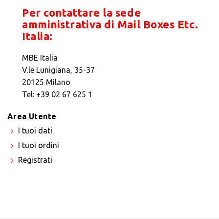
Per contattare la sede
amministrativa di Mail Boxes Etc.
×
Italia:
Seleziona un paese
MBE Italia
V.le Lunigiana, 35-37
20125 Milano
Africa
Tel: +39 02 67 625 1
Area Utente
Americas
I tuoi dati
I tuoi ordini
Asia/Pacific
Registrati
Central Asia