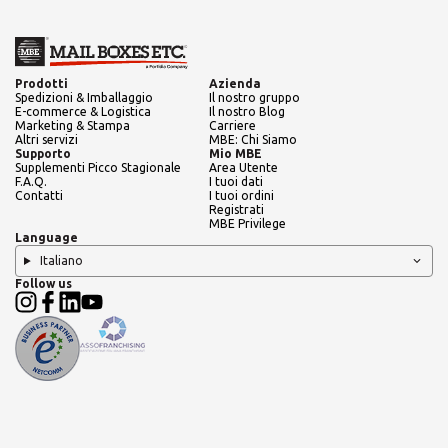
Europe
Inserisci il CAP o l'indirizzo
ROW
Prodotti
Azienda
Spedizioni & Imballaggio
Il nostro gruppo
E-commerce & Logistica
Il nostro Blog
Marketing & Stampa
Carriere
CERCA
Altri servizi
MBE: Chi Siamo
Supporto
Mio MBE
Supplementi Picco Stagionale
Area Utente
F.A.Q.
I tuoi dati
Contatti
I tuoi ordini
Registrati
Cerchi un'alternativa?
MBE Privilege
Language
Italiano
CERCA TRA GLI OLTRE 500 CENTRI IN
Follow us
ITALIA
Oppure puoi
aprire un Centro MBE
nella Tua
città