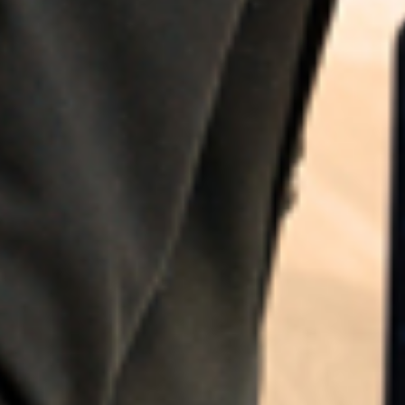
Central Asia
Europe
Inserisci il CAP o l'indirizzo
ROW
Dichiaro di essere a conoscenza del fatto che i
miei dati personali verranno trattati da
Sistema Italia 93 S.r.l. (licenziataria in Italia del
marchio "Mail Boxes Etc.") e comunicati al
centro MBE da me selezionato al fine di dar
CERCA
seguito alla mia richiesta secondo le modalità
descritte nell’
Informativa sulla privacy
. Inoltre,
con riferimento alle comunicazioni
commerciali, indagini di mercato ed
elaborazioni statistiche ivi descritte
(“marketing”).
*
Cerchi un'alternativa?
CERCA TRA GLI OLTRE 500 CENTRI IN
Accetto
Non accetto
ITALIA
che i miei dati personali vengano trattati da Sistema
Italia 93 S.r.l. per le finalità di marketing descritte al
paragrafo 3, lettera c.
*
Oppure puoi
aprire un Centro MBE
nella Tua