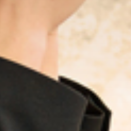
×
Seleziona un paese
Africa
Sei già cliente di un Centro MBE? *
Americas
Si
No
Asia/Pacific