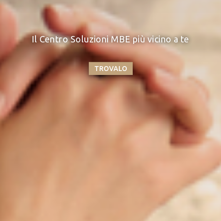
Il Centro Soluzioni MBE più vicino a te
×
TROVALO
Scrivici
*
Campi obbligatori
×
Scegli il tuo Centro
Soluzioni MBE