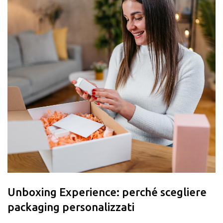
Americas
Asia/Pacific
Central Asia
Europe
Inserisci il CAP o l'indirizzo
ROW
CERCA
Unboxing Experience: perché scegliere
packaging personalizzati