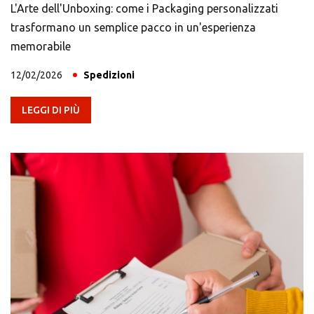
Cerchi un'alternativa?
L'Arte dell'Unboxing: come i Packaging personalizzati
trasformano un semplice pacco in un'esperienza
CERCA TRA GLI OLTRE 500 CENTRI IN
memorabile
ITALIA
12/02/2026
Spedizioni
Oppure puoi
aprire un Centro MBE
nella Tua
LEGGI DI PIÙ
città