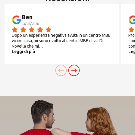
Siamo
aperti in agosto
dal 01 al 31
e dal 01 al
CERCA
Ben
31
03/08/2026
Dopo un'esperienza negativa avuta in un centro MBE
Pro
Cerchi un'alternativa?
vicino casa, mi sono rivolto al centro MBE di via Di
com
Novella che mi…
con
Da
Lunedì
a
Venerdì
Leggi di più
Leg
CERCA TRA GLI OLTRE 500 CENTRI IN
9:00 - 13:00 / 14:00 -
ITALIA
18:00
Oppure puoi
aprire un Centro MBE
nella Tua
città
Sabato
CHIUSO