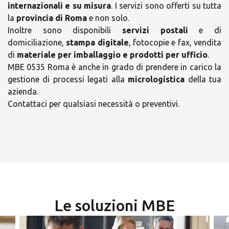
internazionali e su misura
. I servizi sono offerti su tutta
la
provincia di Roma
e non solo.
Inoltre sono disponibili
servizi postali
e di
×
domiciliazione,
stampa digitale
, fotocopie e fax, vendita
di
materiale per imballaggio e prodotti per ufficio
.
Orari
MBE 0535 Roma è anche in grado di prendere in carico la
×
gestione di processi legati alla
micrologistica
della tua
azienda.
Scegli il tuo Centro
Contattaci per qualsiasi necessità o preventivi.
Soluzioni MBE
MESE di AGOSTO aperti dal
lunedì al venerdì 9-13/14-18
Chiuso Sabato, domenica e
festivi
Le soluzioni MBE
lunedì
×
08:30 - 18:30
-