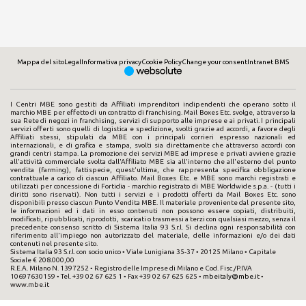
Mappa del sito
Legal
Informativa privacy
Cookie Policy
Change your consent
Intranet BMS
I Centri MBE sono gestiti da Affiliati imprenditori indipendenti che operano sotto il
marchio MBE per effetto di un contratto di franchising. Mail Boxes Etc. svolge, attraverso la
sua Rete di negozi in franchising, servizi di supporto alle imprese e ai privati. I principali
servizi offerti sono quelli di logistica e spedizione, svolti grazie ad accordi, a favore degli
Affiliati stessi, stipulati da MBE con i principali corrieri espresso nazionali ed
internazionali, e di grafica e stampa, svolti sia direttamente che attraverso accordi con
grandi centri stampa. La promozione dei servizi MBE ad imprese e privati avviene grazie
all'attività commerciale svolta dall'Affiliato MBE sia all'interno che all'esterno del punto
vendita (farming), fattispecie, quest'ultima, che rappresenta specifica obbligazione
contrattuale a carico di ciascun Affiliato. Mail Boxes Etc. e MBE sono marchi registrati e
utilizzati per concessione di Fortidia - marchio registrato di MBE Worldwide s.p.a. - (tutti i
diritti sono riservati). Non tutti i servizi e i prodotti offerti da Mail Boxes Etc. sono
disponibili presso ciascun Punto Vendita MBE. Il materiale proveniente dal presente sito,
le informazioni ed i dati in esso contenuti non possono essere copiati, distribuiti,
modificati, ripubblicati, riprodotti, scaricati o trasmessi a terzi con qualsiasi mezzo, senza il
precedente consenso scritto di Sistema Italia 93 S.r.l. Si declina ogni responsabilità con
riferimento all'impiego non autorizzato del materiale, delle informazioni e/o dei dati
contenuti nel presente sito.
Sistema Italia 93 S.r.l. con socio unico • Viale Lunigiana 35-37 • 20125 Milano • Capitale
Sociale € 208.000,00
R.E.A. Milano N. 1397252 • Registro delle Imprese di Milano e Cod. Fisc./P.IVA
10697630159 • Tel. +39 02 67 625 1 • Fax +39 02 67 625 625 •
mbeitaly@mbe.it
•
www.mbe.it