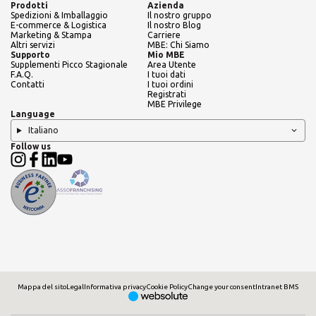
Prodotti
Azienda
Spedizioni & Imballaggio
Il nostro gruppo
E-commerce & Logistica
Il nostro Blog
Marketing & Stampa
Carriere
Altri servizi
MBE: Chi Siamo
Supporto
Mio MBE
Supplementi Picco Stagionale
Area Utente
F.A.Q.
I tuoi dati
Contatti
I tuoi ordini
Registrati
MBE Privilege
Language
Italiano
Follow us
Mappa del sito
Legal
Informativa privacy
Cookie Policy
Change your consent
Intranet BMS