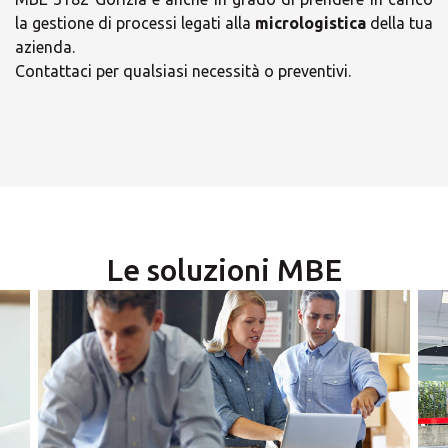
la gestione di processi legati alla
micrologistica
della tua
azienda.
Contattaci per qualsiasi necessità o preventivi.
×
Scegli il tuo Centro
Soluzioni MBE
×
Le soluzioni MBE
Orari
×
lunedì
Seleziona un paese
09:00 - 13:00
14:00 - 18:00
martedì