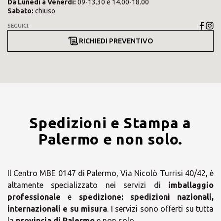
Da
Lunedì
a
Venerdì
:
09-13.30 e 14.00-18.00
Sabato
:
chiuso
SEGUICI:
RICHIEDI PREVENTIVO
Spedizioni e Stampa a
Palermo e non solo.
Il Centro MBE 0147 di Palermo, Via Nicolò Turrisi 40/42, è
altamente specializzato nei servizi di
imballaggio
professionale
e
spedizione:
spedizioni nazionali,
internazionali e su misura
. I servizi sono offerti su tutta
la
provincia di Palermo
e non solo.