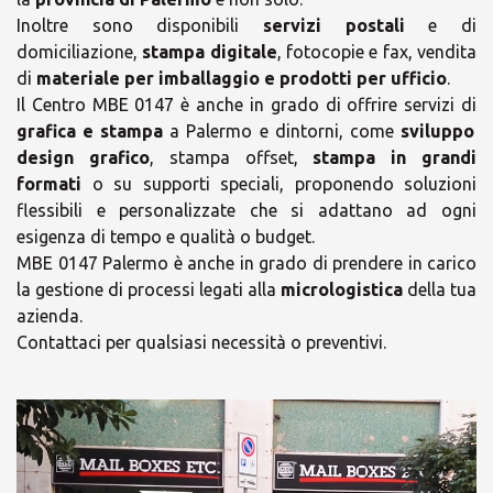
Inoltre sono disponibili
servizi postali
e di
domiciliazione,
stampa digitale
, fotocopie e fax, vendita
di
materiale per imballaggio e prodotti per ufficio
.
Il Centro MBE 0147 è anche in grado di offrire servizi di
grafica e stampa
a Palermo e dintorni, come
sviluppo
design grafico
, stampa offset,
stampa in grandi
formati
o su supporti speciali, proponendo soluzioni
flessibili e personalizzate che si adattano ad ogni
esigenza di tempo e qualità o budget.
MBE 0147 Palermo è anche in grado di prendere in carico
la gestione di processi legati alla
micrologistica
della tua
azienda.
Contattaci per qualsiasi necessità o preventivi.
×
×
Scegli il tuo Centro
Soluzioni MBE
Orari