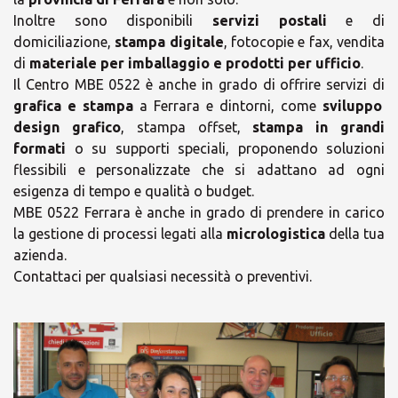
Inoltre sono disponibili
servizi postali
e di
domiciliazione,
stampa digitale
, fotocopie e fax, vendita
di
materiale per imballaggio e prodotti per ufficio
.
Il Centro MBE 0522 è anche in grado di offrire servizi di
grafica e stampa
a Ferrara e dintorni, come
sviluppo
design grafico
, stampa offset,
stampa in grandi
formati
o su supporti speciali, proponendo soluzioni
flessibili e personalizzate che si adattano ad ogni
esigenza di tempo e qualità o budget.
MBE 0522 Ferrara è anche in grado di prendere in carico
la gestione di processi legati alla
micrologistica
della tua
azienda.
Contattaci per qualsiasi necessità o preventivi.
×
×
Scegli il tuo Centro
Orari
Soluzioni MBE