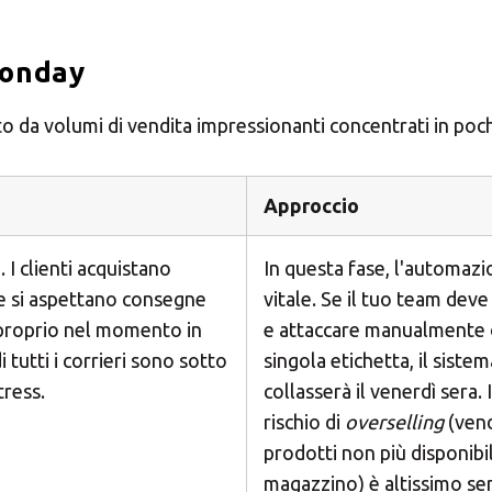
Monday
ato da volumi di vendita impressionanti concentrati in poch
Approccio
. I clienti acquistano
In questa fase, l'automazi
e si aspettano consegne
vitale. Se il tuo team dev
proprio nel momento in
e attaccare manualmente 
di tutti i corrieri sono sotto
singola etichetta, il sistem
ress.
collasserà il venerdì sera. I
rischio di
overselling
(ven
prodotti non più disponibil
magazzino) è altissimo se