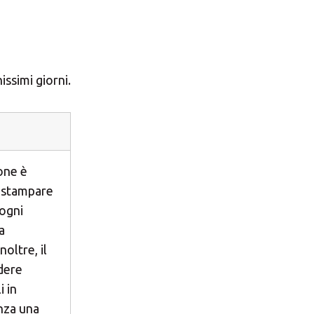
issimi giorni.
one è
e stampare
ogni
a
noltre, il
dere
i in
nza una