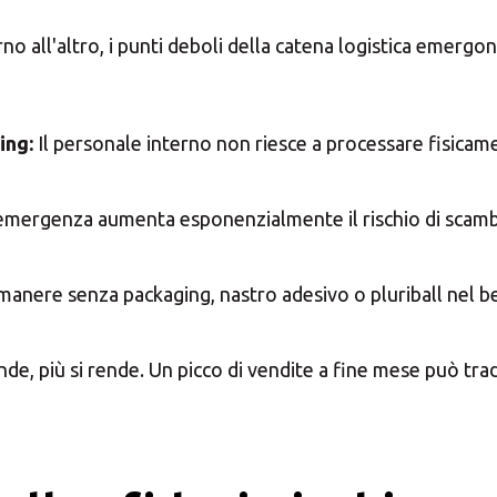
i il tuo Centro Soluzio
rno all'altro, i punti deboli della catena logistica emer
ing:
Il personale interno non riesce a processare fisicamen
Seleziona un paese
mergenza aumenta esponenzialmente il rischio di scambiar
anere senza packaging, nastro adesivo o pluriball nel be
nde, più si rende. Un picco di vendite a fine mese può trad