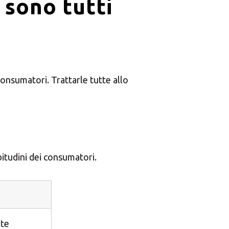
n sono tutti
Central Asia
Europe
consumatori. Trattarle tutte allo
ROW
abitudini dei consumatori.
ete