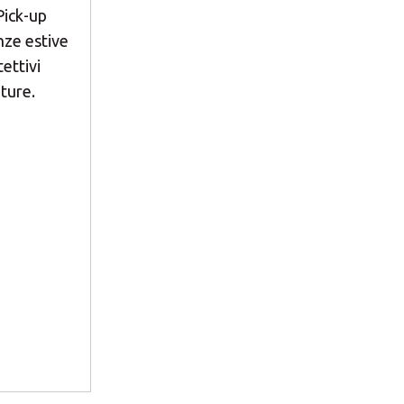
(Pick-up
nze estive
tettivi
ature.