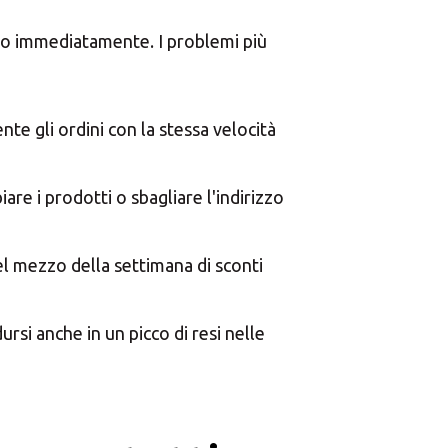
×
ni MBE
gono immediatamente. I problemi più
te gli ordini con la stessa velocità
×
e i prodotti o sbagliare l'indirizzo
Africa
l mezzo della settimana di sconti
Americas
ursi anche in un picco di resi nelle
Asia/Pacific