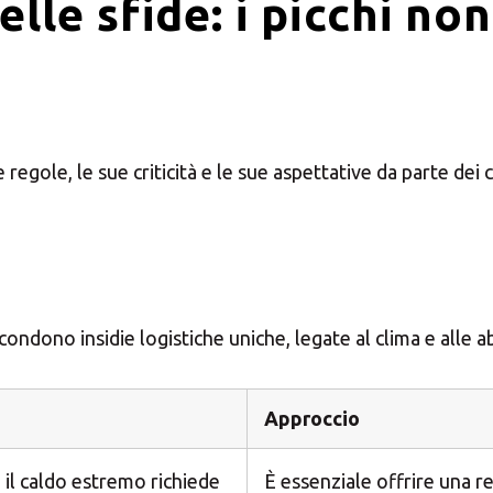
elle sfide: i picchi no
Inserisci il CAP o l'indirizzo
Presenza MBE
egole, le sue criticità e le sue aspettative da parte dei 
CERCA
Cerchi un'alternativa?
scondono insidie logistiche uniche, legate al clima e alle 
CERCA TRA GLI OLTRE 500 CENTRI IN ITALIA
Oppure puoi
aprire un Centro MBE
nella Tua città
Approccio
 il caldo estremo richiede
È essenziale offrire una r