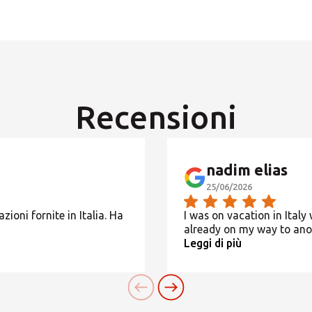
Orari apertura estivi
Presenza MBE
Orari non indicati, contatta il Centro
CERCA
Recensioni
Cerchi un'alternativa?
CERCA TRA GLI OLTRE 500 CENTRI IN ITALIA
nadim elias
25/06/2026
Oppure puoi
aprire un Centro MBE
nella Tua città
zioni fornite in Italia. Ha
I was on vacation in Italy 
already on my way to an
Leggi di più