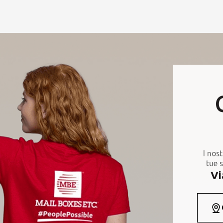
I nost
tue s
Vi