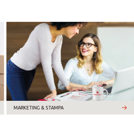
lunedì
martedì
mercoledì
giovedì
venerdì
sabato
MARKETING & STAMPA
domenica
Motivo del contatto
*