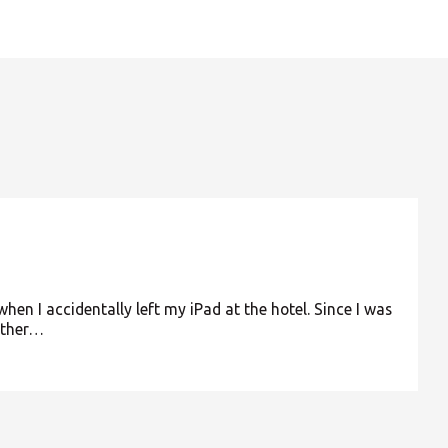
Europe
ROW
when I accidentally left my iPad at the hotel. Since I was
other…