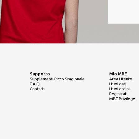
Supporto
Mio MBE
Supplementi Picco Stagionale
Area Utente
F.A.Q.
I tuoi dati
Contatti
I tuoi ordini
Registrati
MBE Privilege