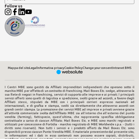
Follow us
Mappa del sito
Legal
Informativa privacy
Cookie Policy
Change your consent
Intranet BMS
I Centri MBE sono gestiti da Affiliati imprenditori indipendenti che operano sotto il
marchio MBE per effetto di un contratto di franchising. Mail Boxes Etc. svolge, attraverso la
sua Rete di negozi in franchising, servizi di supporto alle imprese e ai privati. I principali
servizi offerti sono quelli di logistica e spedizione, svolti grazie ad accordi, a favore degli
Affiliati stessi, stipulati da MBE con i principali corrieri espresso nazionali ed
internazionali, e di grafica e stampa, svolti sia direttamente che attraverso accordi con
grandi centri stampa. La promozione dei servizi MBE ad imprese e privati avviene grazie
all'attività commerciale svolta dall'Affiliato MBE sia all'interno che all'esterno del punto
vendita (farming), fattispecie, quest'ultima, che rappresenta specifica obbligazione
contrattuale a carico di ciascun Affiliato. Mail Boxes Etc. e MBE sono marchi registrati e
utilizzati per concessione di Fortidia - marchio registrato di MBE Worldwide s.p.a. - (tutti i
diritti sono riservati). Non tutti i servizi e i prodotti offerti da Mail Boxes Etc. sono
disponibili presso ciascun Punto Vendita MBE. Il materiale proveniente dal presente sito,
le informazioni ed i dati in esso contenuti non possono essere copiati, distribuiti,