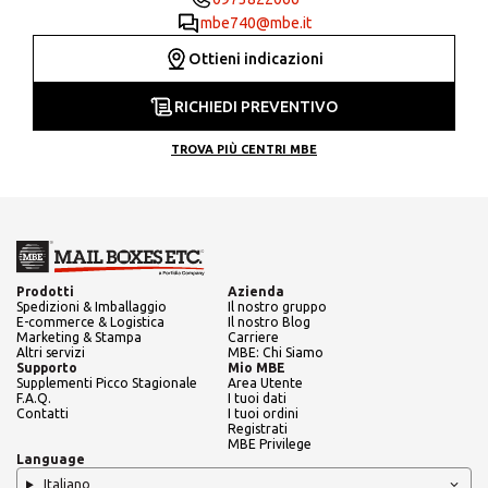
mbe740@mbe.it
Ottieni indicazioni
RICHIEDI PREVENTIVO
TROVA PIÙ CENTRI MBE
Prodotti
Azienda
Spedizioni & Imballaggio
Il nostro gruppo
E-commerce & Logistica
Il nostro Blog
Marketing & Stampa
Carriere
Altri servizi
MBE: Chi Siamo
Supporto
Mio MBE
Supplementi Picco Stagionale
Area Utente
F.A.Q.
I tuoi dati
Contatti
I tuoi ordini
Registrati
MBE Privilege
Language
Italiano