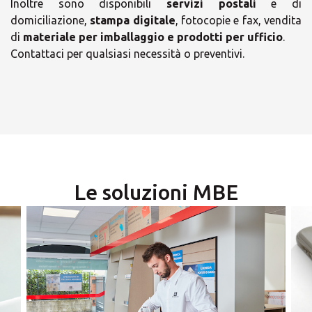
Inoltre sono disponibili
servizi postali
e di
domiciliazione,
stampa digitale
, fotocopie e fax, vendita
di
materiale per imballaggio e prodotti per ufficio
.
×
Contattaci per qualsiasi necessità o preventivi.
×
Scegli il tuo Centro
Orari
Soluzioni MBE
lunedì
09:00 - 12:30
14:30 - 18:00
Le soluzioni MBE
martedì
09:00 - 12:30
14:30 - 18:00
mercoledì
×
09:00 - 12:30
14:30 - 17:30
giovedì
Seleziona un paese
09:00 - 12:30
14:30 - 18:00
venerdì