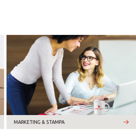
DAL 12 AL 18 AGOSTO CHIUS
POMERIGGIO CHIUSI AL PUB
lunedì
martedì
mercoledì
giovedì
venerdì
sabato
domenica
MARKETING & STAMPA
Motivo del contatto
*