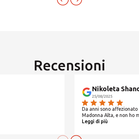
Fax. 075/5011773
Inserisci il CAP o l'indirizzo
Siamo
aperti in agosto
Presenza MBE
dal 12 al 18
e dal 19 al 23
CERCA
Da
Lunedì
a
Venerdì
Recensioni
CHIUSO
Cerchi un'alternativa?
CERCA TRA GLI OLTRE 500 CENTRI IN ITALIA
Sabato
Nikoleta Shan
CHIUSO
25/08/2025
SETTIMANA DAL 12 AL 18 AGOSTO CHIUSURA COMPLE
Oppure puoi
aprire un Centro MBE
nella Tua città
Da anni sono affezionato c
APERTI CON ORARIO 9-13
Madonna Alta, e non ho 
Leggi di più