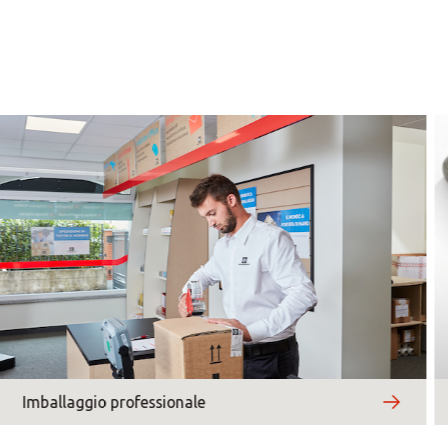
 CON ORARIO 9-13,
×
0 - 18:00
0 - 18:00
Africa
0 - 18:00
0 - 18:00
×
×
Americas
0 - 18:00
Asia/Pacific
*
Campi obbligatori
Imballaggio professionale
Central Asia