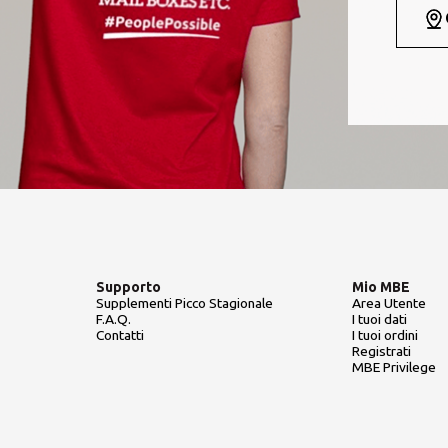
Supporto
Mio MBE
Supplementi Picco Stagionale
Area Utente
F.A.Q.
I tuoi dati
Contatti
I tuoi ordini
Registrati
MBE Privilege