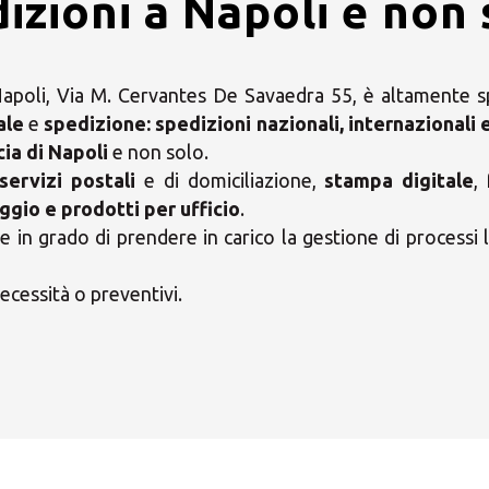
izioni a Napoli e non 
poli, Via M. Cervantes De Savaedra 55, è altamente spe
ale
e
spedizione:
spedizioni nazionali, internazionali 
cia di Napoli
e non solo.
servizi postali
e di domiciliazione,
stampa digitale
,
ggio e prodotti per ufficio
.
in grado di prendere in carico la gestione di processi l
ecessità o preventivi.
Orari
i il tuo Centro Soluzio