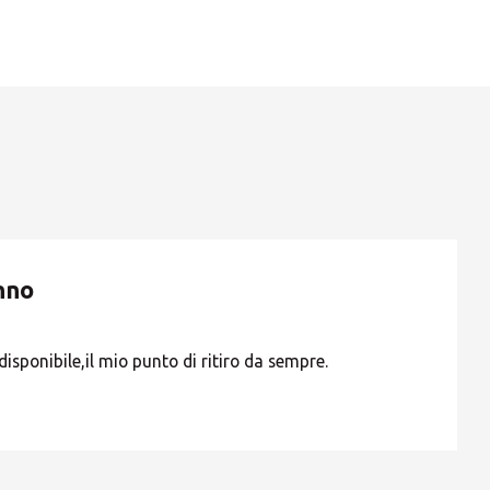
Europe
ROW
nno
E3) SERVIZIO MOTORECAPITO
disponibile,il mio punto di ritiro da sempre.
IPATO