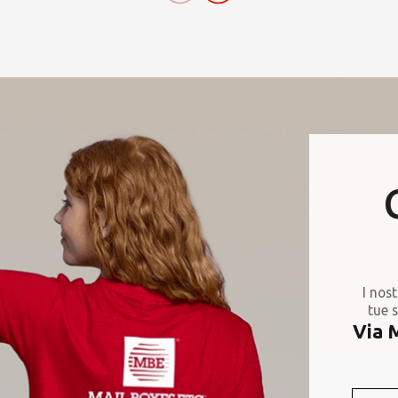
I nost
tue s
Via 