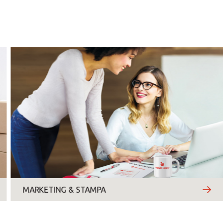
AGOSTO 10-17
lunedì
martedì
mercoledì
giovedì
venerdì
sabato
domenica
MARKETING & STAMPA
Motivo del contatto
*