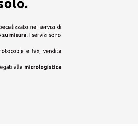
solo.
cializzato nei servizi di
e su misura
. I servizi sono
 fotocopie e fax, vendita
egati alla
micrologistica
×
×
ni MBE