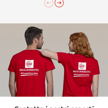
Cerchi un'alternativa?
CERCA TRA GLI OLTRE 500 CENTRI IN
ITALIA
Oppure puoi
aprire un Centro MBE
nella Tua
città