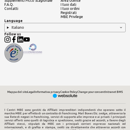
Supplementi Picco Stagionale
Area Utente
F.A.Q.
I tuoi dati
Contatti
I tuoi ordini
Registrati
MBE Privilege
Language
Italiano
Follow us
Mappa del sito
Legal
Informativa privacy
Cookie Policy
Change your consent
Intranet BMS
I Centri MBE sono gestiti da Affiliati imprenditori indipendenti che operano sotto il
marchio MBE per effetto di un contratto di franchising. Mail Boxes Etc. svolge, attraverso la
sua Rete di negozi in franchising, servizi di supporto alle imprese e ai privati. I principali
servizi offerti sono quelli di logistica e spedizione, svolti grazie ad accordi, a favore degli
Affiliati stessi, stipulati da MBE con i principali corrieri espresso nazionali ed
internazionali, e di grafica e stampa, svolti sia direttamente che attraverso accordi con