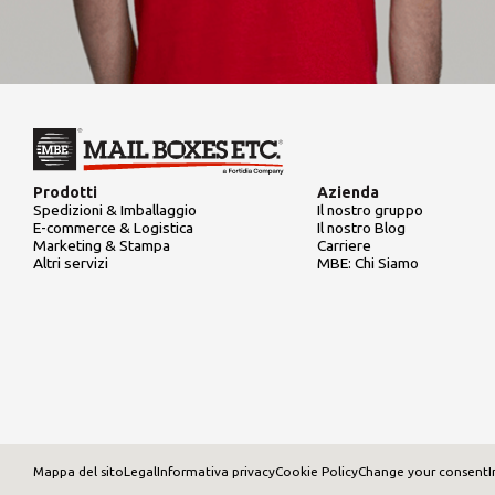
Prodotti
Azienda
Spedizioni & Imballaggio
Il nostro gruppo
E-commerce & Logistica
Il nostro Blog
Marketing & Stampa
Carriere
Altri servizi
MBE: Chi Siamo
Mappa del sito
Legal
Informativa privacy
Cookie Policy
Change your consent
I