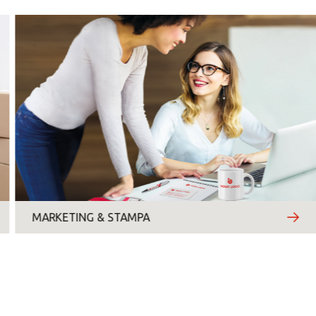
lunedì
martedì
mercoledì
giovedì
venerdì
MARKETING & STAMPA
sabato
domenica
Motivo del contatto
*