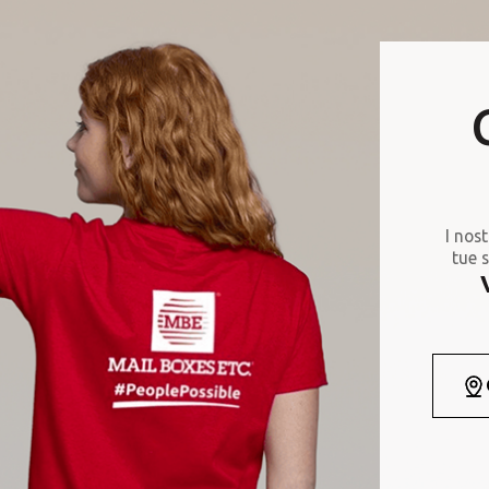
I nost
tue s