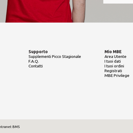
Supporto
Mio MBE
Supplementi Picco Stagionale
Area Utente
F.A.Q.
I tuoi dati
Contatti
I tuoi ordini
Registrati
MBE Privilege
ntranet BMS