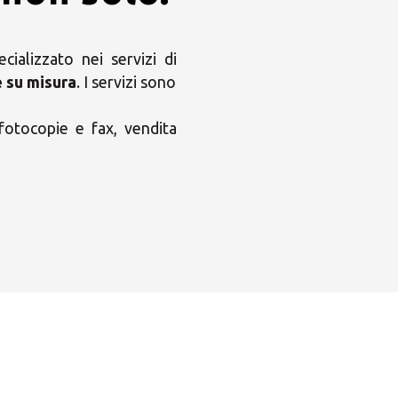
ializzato nei servizi di
e su misura
. I servizi sono
 fotocopie e fax, vendita
×
ni MBE