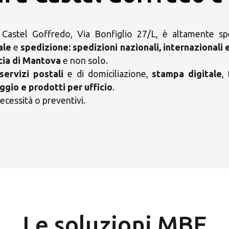
astel Goffredo, Via Bonfiglio 27/L, è altamente spec
ale
e
spedizione:
spedizioni nazionali, internazionali 
cia di Mantova
e non solo.
servizi postali
e di domiciliazione,
stampa digitale
,
ggio e prodotti per ufficio
.
ecessità o preventivi.
i il tuo Centro Soluzio
Le soluzioni MBE