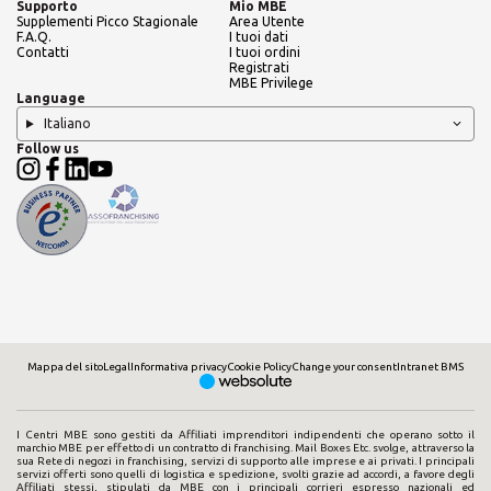
Supporto
Mio MBE
Supplementi Picco Stagionale
Area Utente
F.A.Q.
I tuoi dati
Contatti
I tuoi ordini
Registrati
MBE Privilege
Language
Italiano
Follow us
Mappa del sito
Legal
Informativa privacy
Cookie Policy
Change your consent
Intranet BMS
I Centri MBE sono gestiti da Affiliati imprenditori indipendenti che operano sotto il
marchio MBE per effetto di un contratto di franchising. Mail Boxes Etc. svolge, attraverso la
sua Rete di negozi in franchising, servizi di supporto alle imprese e ai privati. I principali
servizi offerti sono quelli di logistica e spedizione, svolti grazie ad accordi, a favore degli
Affiliati stessi, stipulati da MBE con i principali corrieri espresso nazionali ed