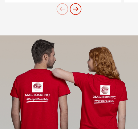
Cerchi un'alternativa?
CERCA TRA GLI OLTRE 500 CENTRI IN
ITALIA
Oppure puoi
aprire un Centro MBE
nella Tua
città