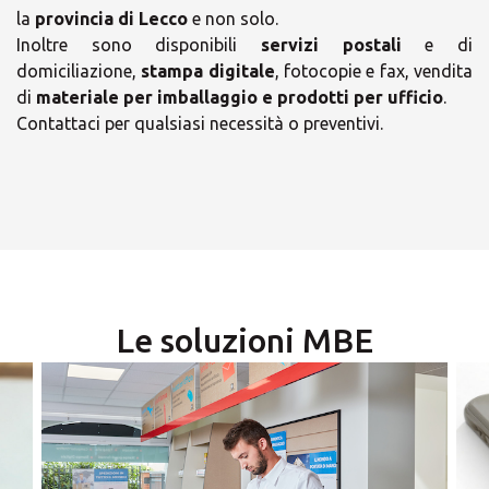
la
provincia di Lecco
e non solo.
Inoltre sono disponibili
servizi postali
e di
×
domiciliazione,
stampa digitale
, fotocopie e fax, vendita
di
materiale per imballaggio e prodotti per ufficio
.
×
Orari
Contattaci per qualsiasi necessità o preventivi.
Scegli il tuo Centro
Soluzioni MBE
CHIUSI DAL 2 AL 31 AGOSTO
COMPRESI
Le soluzioni MBE
lunedì
08:30 - 12:30
14:30 - 18:30
×
martedì
08:30 - 12:30
14:30 - 18:30
Seleziona un paese
mercoledì