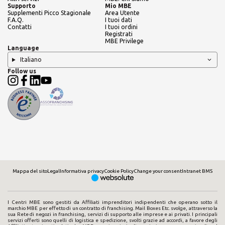
Supporto
Mio MBE
Supplementi Picco Stagionale
Area Utente
F.A.Q.
I tuoi dati
Contatti
I tuoi ordini
Registrati
MBE Privilege
Language
Italiano
Follow us
Mappa del sito
Legal
Informativa privacy
Cookie Policy
Change your consent
Intranet BMS
I Centri MBE sono gestiti da Affiliati imprenditori indipendenti che operano sotto il
marchio MBE per effetto di un contratto di franchising. Mail Boxes Etc. svolge, attraverso la
sua Rete di negozi in franchising, servizi di supporto alle imprese e ai privati. I principali
servizi offerti sono quelli di logistica e spedizione, svolti grazie ad accordi, a favore degli