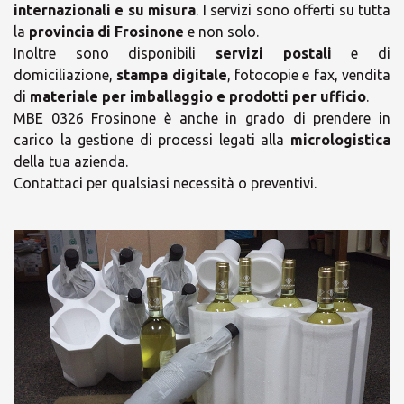
internazionali e su misura
. I servizi sono offerti su tutta
la
provincia di Frosinone
e non solo.
Inoltre sono disponibili
servizi postali
e di
domiciliazione,
stampa digitale
, fotocopie e fax, vendita
di
materiale per imballaggio e prodotti per ufficio
.
MBE 0326 Frosinone è anche in grado di prendere in
carico la gestione di processi legati alla
micrologistica
×
della tua azienda.
Contattaci per qualsiasi necessità o preventivi.
Orari
×
Scegli il tuo Centro
Orario ESTIVO attivo dal 20
Soluzioni MBE
Giugno al 8 settembre 2024 -
CHIUSI per FERIE dal 12 al 18
AGOSTO