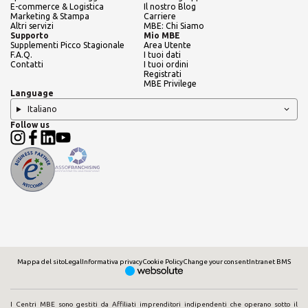
E-commerce & Logistica
Il nostro Blog
Marketing & Stampa
Carriere
Altri servizi
MBE: Chi Siamo
Supporto
Mio MBE
Supplementi Picco Stagionale
Area Utente
F.A.Q.
I tuoi dati
Contatti
I tuoi ordini
Registrati
MBE Privilege
Language
Italiano
Follow us
Mappa del sito
Legal
Informativa privacy
Cookie Policy
Change your consent
Intranet BMS
I Centri MBE sono gestiti da Affiliati imprenditori indipendenti che operano sotto il