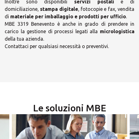
Inoltre sono disponibili
servizi postali
e di
domiciliazione,
stampa digitale
, fotocopie e fax, vendita
di
materiale per imballaggio e prodotti per ufficio
.
MBE 3319 Benevento è anche in grado di prendere in
carico la gestione di processi legati alla
micrologistica
×
della tua azienda.
Contattaci per qualsiasi necessità o preventivi.
×
Scegli il tuo Centro
Soluzioni MBE
Orari
lunedì
09:00 - 18:00
-
Le soluzioni MBE
martedì
09:00 - 18:00
-
×
mercoledì
09:00 - 18:00
-
Seleziona un paese