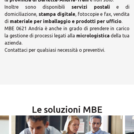
Inoltre sono disponibili
servizi postali
e di
domiciliazione,
stampa digitale
, fotocopie e fax, vendita
di
materiale per imballaggio e prodotti per ufficio
.
MBE 0621 Andria è anche in grado di prendere in carico
la gestione di processi legati alla
micrologistica
della tua
×
azienda.
Contattaci per qualsiasi necessità o preventivi.
×
Scegli il tuo Centro
Soluzioni MBE
Orari
lunedì
09:00 - 19:00
-
martedì
Le soluzioni MBE
09:00 - 19:00
-
×
mercoledì
09:00 - 19:00
-