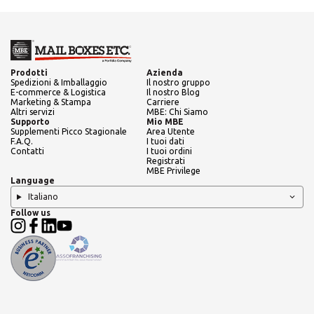
Prodotti
Azienda
Spedizioni & Imballaggio
Il nostro gruppo
E-commerce & Logistica
Il nostro Blog
Marketing & Stampa
Carriere
Altri servizi
MBE: Chi Siamo
Supporto
Mio MBE
Supplementi Picco Stagionale
Area Utente
F.A.Q.
I tuoi dati
Contatti
I tuoi ordini
Registrati
MBE Privilege
Language
Italiano
Follow us