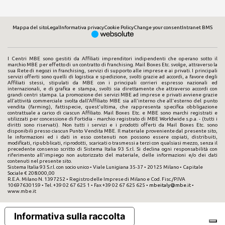
Mappa del sito
Legal
Informativa privacy
Cookie Policy
Change your consent
Intranet BMS
I Centri MBE sono gestiti da Affiliati imprenditori indipendenti che operano sotto il
marchio MBE per effetto di un contratto di franchising. Mail Boxes Etc. svolge, attraverso la
sua Rete di negozi in franchising, servizi di supporto alle imprese e ai privati. I principali
servizi offerti sono quelli di logistica e spedizione, svolti grazie ad accordi, a favore degli
Affiliati stessi, stipulati da MBE con i principali corrieri espresso nazionali ed
internazionali, e di grafica e stampa, svolti sia direttamente che attraverso accordi con
grandi centri stampa. La promozione dei servizi MBE ad imprese e privati avviene grazie
all'attività commerciale svolta dall'Affiliato MBE sia all'interno che all'esterno del punto
vendita (farming), fattispecie, quest'ultima, che rappresenta specifica obbligazione
contrattuale a carico di ciascun Affiliato. Mail Boxes Etc. e MBE sono marchi registrati e
utilizzati per concessione di Fortidia - marchio registrato di MBE Worldwide s.p.a. - (tutti i
diritti sono riservati). Non tutti i servizi e i prodotti offerti da Mail Boxes Etc. sono
disponibili presso ciascun Punto Vendita MBE. Il materiale proveniente dal presente sito,
le informazioni ed i dati in esso contenuti non possono essere copiati, distribuiti,
modificati, ripubblicati, riprodotti, scaricati o trasmessi a terzi con qualsiasi mezzo, senza il
precedente consenso scritto di Sistema Italia 93 S.r.l. Si declina ogni responsabilità con
riferimento all'impiego non autorizzato del materiale, delle informazioni e/o dei dati
contenuti nel presente sito.
Sistema Italia 93 S.r.l. con socio unico • Viale Lunigiana 35-37 • 20125 Milano • Capitale
Sociale € 208.000,00
R.E.A. Milano N. 1397252 • Registro delle Imprese di Milano e Cod. Fisc./P.IVA
10697630159 • Tel. +39 02 67 625 1 • Fax +39 02 67 625 625 •
mbeitaly@mbe.it
•
www.mbe.it
Informativa sulla raccolta