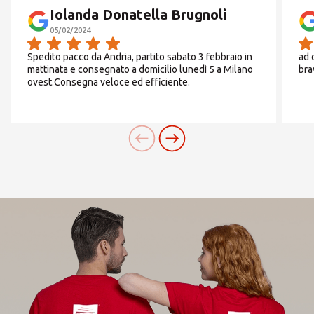
Iolanda Donatella Brugnoli
CERCA
05/02/2024
Da
Lunedì
a
Venerdì
Spedito pacco da Andria, partito sabato 3 febbraio in
ad 
mattinata e consegnato a domicilio lunedì 5 a Milano
bra
9.00/1900
Cerchi un'alternativa?
ovest.Consegna veloce ed efficiente.
CERCA TRA GLI OLTRE 500 CENTRI IN
Sabato
ITALIA
CHIUSO
Oppure puoi
aprire un Centro MBE
nella Tua
città