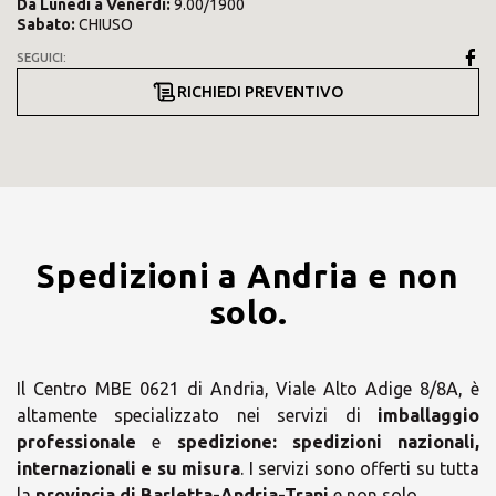
Da
Lunedì
a
Venerdì
:
9.00/1900
Sabato
:
CHIUSO
SEGUICI:
RICHIEDI PREVENTIVO
Spedizioni a Andria e non
solo.
Il Centro MBE 0621 di Andria, Viale Alto Adige 8/8A, è
altamente specializzato nei servizi di
imballaggio
professionale
e
spedizione:
spedizioni nazionali,
internazionali e su misura
. I servizi sono offerti su tutta
la
provincia di Barletta-Andria-Trani
e non solo.