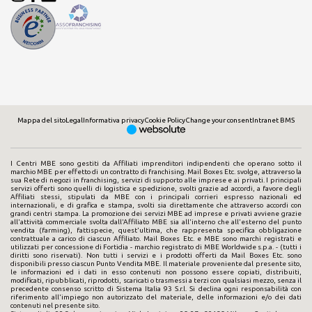
Mappa del sito
Legal
Informativa privacy
Cookie Policy
Change your consent
Intranet BMS
I Centri MBE sono gestiti da Affiliati imprenditori indipendenti che operano sotto il
marchio MBE per effetto di un contratto di franchising. Mail Boxes Etc. svolge, attraverso la
sua Rete di negozi in franchising, servizi di supporto alle imprese e ai privati. I principali
servizi offerti sono quelli di logistica e spedizione, svolti grazie ad accordi, a favore degli
Affiliati stessi, stipulati da MBE con i principali corrieri espresso nazionali ed
internazionali, e di grafica e stampa, svolti sia direttamente che attraverso accordi con
grandi centri stampa. La promozione dei servizi MBE ad imprese e privati avviene grazie
all'attività commerciale svolta dall'Affiliato MBE sia all'interno che all'esterno del punto
vendita (farming), fattispecie, quest'ultima, che rappresenta specifica obbligazione
contrattuale a carico di ciascun Affiliato. Mail Boxes Etc. e MBE sono marchi registrati e
utilizzati per concessione di Fortidia - marchio registrato di MBE Worldwide s.p.a. - (tutti i
diritti sono riservati). Non tutti i servizi e i prodotti offerti da Mail Boxes Etc. sono
disponibili presso ciascun Punto Vendita MBE. Il materiale proveniente dal presente sito,
le informazioni ed i dati in esso contenuti non possono essere copiati, distribuiti,
modificati, ripubblicati, riprodotti, scaricati o trasmessi a terzi con qualsiasi mezzo, senza il
precedente consenso scritto di Sistema Italia 93 S.r.l. Si declina ogni responsabilità con
riferimento all'impiego non autorizzato del materiale, delle informazioni e/o dei dati
contenuti nel presente sito.