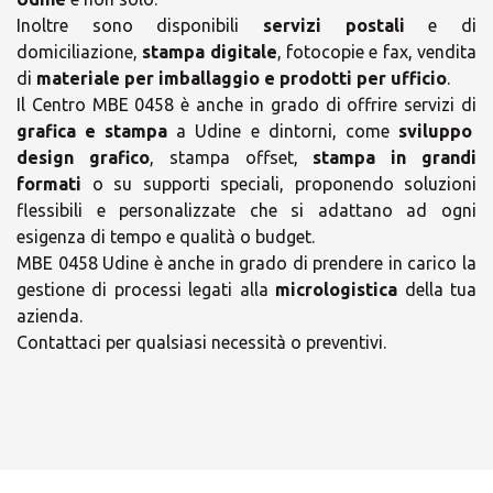
Inoltre sono disponibili
servizi postali
e di
domiciliazione,
stampa digitale
, fotocopie e fax, vendita
di
materiale per imballaggio e prodotti per ufficio
.
Il Centro MBE 0458 è anche in grado di offrire servizi di
grafica e stampa
a Udine e dintorni, come
sviluppo
design grafico
, stampa offset,
stampa in grandi
formati
o su supporti speciali, proponendo soluzioni
×
flessibili e personalizzate che si adattano ad ogni
×
esigenza di tempo e qualità o budget.
Scegli il tuo Centro
MBE 0458 Udine è anche in grado di prendere in carico la
Orari
gestione di processi legati alla
micrologistica
della tua
Soluzioni MBE
azienda.
Contattaci per qualsiasi necessità o preventivi.
lunedì
09:00 - 13:00
14:30 - 18:30
martedì
09:00 - 13:00
14:30 - 18:30