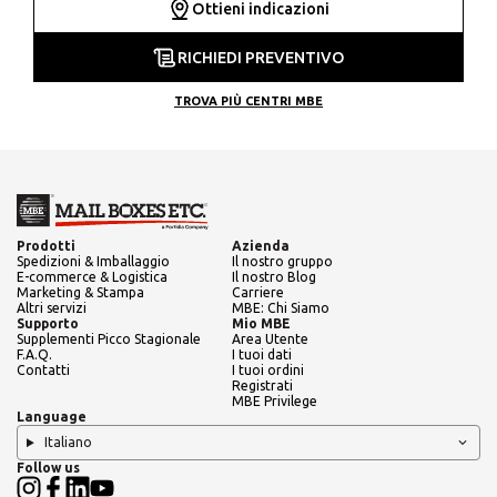
Ottieni indicazioni
RICHIEDI PREVENTIVO
TROVA PIÙ CENTRI MBE
Prodotti
Azienda
Spedizioni & Imballaggio
Il nostro gruppo
E-commerce & Logistica
Il nostro Blog
Marketing & Stampa
Carriere
Altri servizi
MBE: Chi Siamo
Supporto
Mio MBE
Supplementi Picco Stagionale
Area Utente
F.A.Q.
I tuoi dati
Contatti
I tuoi ordini
Registrati
MBE Privilege
Language
Italiano
Follow us