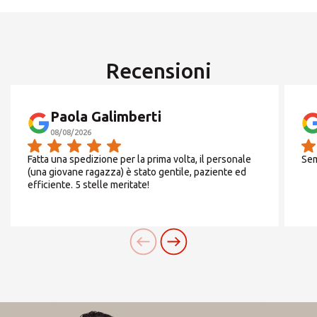
31
ROW
CERCA
Recensioni
Da
Lunedì
a
Venerdì
09:00-13:00 / 14:30-
Paola Galimberti
Cerchi un'alternativa?
18:30
08/08/2026
CERCA TRA GLI OLTRE 500 CENTRI IN
Fatta una spedizione per la prima volta, il personale
Sem
(una giovane ragazza) è stato gentile, paziente ed
ITALIA
efficiente. 5 stelle meritate!
Sabato
CHIUSO
Oppure puoi
aprire un Centro MBE
nella Tua
città