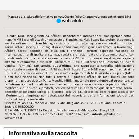
Mappa del sito
Legal
Informativa privacy
Cookie Policy
Change your consent
Intranet BMS
I Centri MBE sono gestiti da Affiliati imprenditori indipendenti che operano sotto il
marchio MBE per effetto di un contratto di franchising. Mail Boxes Etc. svolge, attraverso la
sua Rete di negozi in franchising, servizi di supporto alle imprese e ai privati. I principali
servizi offerti sono quelli di logistica e spedizione, svolti grazie ad accordi, a favore degli
Affiliati stessi, stipulati da MBE con i principali corrieri espresso nazionali ed
internazionali, e di grafica e stampa, svolti sia direttamente che attraverso accordi con
grandi centri stampa. La promozione dei servizi MBE ad imprese e privati avviene grazie
all'attività commerciale svolta dall'Affiliato MBE sia all'interno che all'esterno del punto
vendita (farming), fattispecie, quest'ultima, che rappresenta specifica obbligazione
contrattuale a carico di ciascun Affiliato. Mail Boxes Etc. e MBE sono marchi registrati e
utilizzati per concessione di Fortidia - marchio registrato di MBE Worldwide s.p.a. - (tutti i
diritti sono riservati). Non tutti i servizi e i prodotti offerti da Mail Boxes Etc. sono
disponibili presso ciascun Punto Vendita MBE. Il materiale proveniente dal presente sito,
le informazioni ed i dati in esso contenuti non possono essere copiati, distribuiti,
modificati, ripubblicati, riprodotti, scaricati o trasmessi a terzi con qualsiasi mezzo, senza il
precedente consenso scritto di Sistema Italia 93 S.r.l. Si declina ogni responsabilità con
riferimento all'impiego non autorizzato del materiale, delle informazioni e/o dei dati
contenuti nel presente sito.
Sistema Italia 93 S.r.l. con socio unico • Viale Lunigiana 35-37 • 20125 Milano • Capitale
Sociale € 208.000,00
R.E.A. Milano N. 1397252 • Registro delle Imprese di Milano e Cod. Fisc./P.IVA
10697630159 • Tel. +39 02 67 625 1 • Fax +39 02 67 625 625 •
mbeitaly@mbe.it
•
www.mbe.it
Informativa sulla raccolta