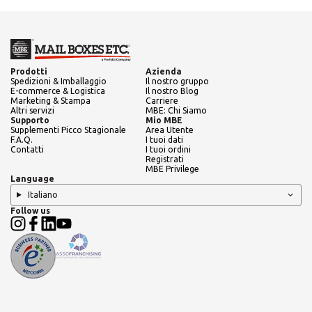
Prodotti
Azienda
Spedizioni & Imballaggio
Il nostro gruppo
E-commerce & Logistica
Il nostro Blog
Marketing & Stampa
Carriere
Altri servizi
MBE: Chi Siamo
Supporto
Mio MBE
Supplementi Picco Stagionale
Area Utente
F.A.Q.
I tuoi dati
Contatti
I tuoi ordini
Registrati
MBE Privilege
Language
Italiano
Follow us