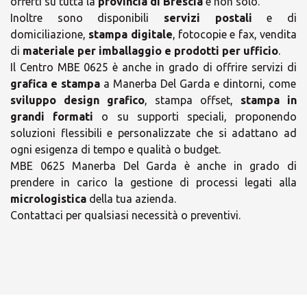
offerti su tutta la
provincia di Brescia
e non solo.
Inoltre sono disponibili
servizi postali
e di
domiciliazione,
stampa digitale
, fotocopie e fax, vendita
di
materiale per imballaggio e prodotti per ufficio
.
Il Centro MBE 0625 è anche in grado di offrire servizi di
grafica e stampa
a Manerba Del Garda e dintorni, come
sviluppo design grafico
, stampa offset,
stampa in
grandi formati
o su supporti speciali, proponendo
soluzioni flessibili e personalizzate che si adattano ad
×
ogni esigenza di tempo e qualità o budget.
MBE 0625 Manerba Del Garda è anche in grado di
Scegli il tuo Centro
prendere in carico la gestione di processi legati alla
micrologistica
della tua azienda.
Soluzioni MBE
Contattaci per qualsiasi necessità o preventivi.
×
Orari