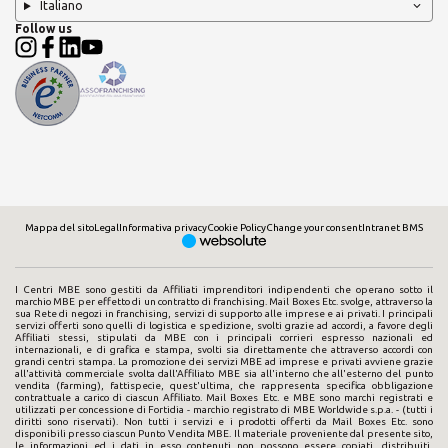
Italiano
Follow us
Mappa del sito
Legal
Informativa privacy
Cookie Policy
Change your consent
Intranet BMS
I Centri MBE sono gestiti da Affiliati imprenditori indipendenti che operano sotto il
marchio MBE per effetto di un contratto di franchising. Mail Boxes Etc. svolge, attraverso la
sua Rete di negozi in franchising, servizi di supporto alle imprese e ai privati. I principali
servizi offerti sono quelli di logistica e spedizione, svolti grazie ad accordi, a favore degli
Affiliati stessi, stipulati da MBE con i principali corrieri espresso nazionali ed
internazionali, e di grafica e stampa, svolti sia direttamente che attraverso accordi con
grandi centri stampa. La promozione dei servizi MBE ad imprese e privati avviene grazie
all'attività commerciale svolta dall'Affiliato MBE sia all'interno che all'esterno del punto
vendita (farming), fattispecie, quest'ultima, che rappresenta specifica obbligazione
contrattuale a carico di ciascun Affiliato. Mail Boxes Etc. e MBE sono marchi registrati e
utilizzati per concessione di Fortidia - marchio registrato di MBE Worldwide s.p.a. - (tutti i
diritti sono riservati). Non tutti i servizi e i prodotti offerti da Mail Boxes Etc. sono
disponibili presso ciascun Punto Vendita MBE. Il materiale proveniente dal presente sito,
le informazioni ed i dati in esso contenuti non possono essere copiati, distribuiti,