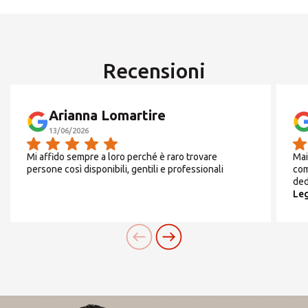
ROW
Da
Lunedì
a
Venerdì
Recensioni
9/12.30.14.30/19.00
CERCA
Arianna Lomartire
Sabato
13/06/2026
Cerchi un'alternativa?
Mi affido sempre a loro perché è raro trovare
Mai
chiuso
CERCA TRA GLI OLTRE 500 CENTRI IN
persone così disponibili, gentili e professionali
com
ded
ITALIA
Leg
Oppure puoi
aprire un Centro MBE
nella Tua
città