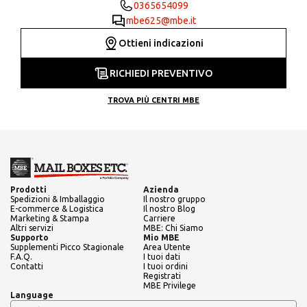
0365654099
mbe625@mbe.it
Ottieni indicazioni
RICHIEDI PREVENTIVO
TROVA PIÙ CENTRI MBE
Prodotti
Azienda
Spedizioni & Imballaggio
Il nostro gruppo
E-commerce & Logistica
Il nostro Blog
Marketing & Stampa
Carriere
Altri servizi
MBE: Chi Siamo
Supporto
Mio MBE
Supplementi Picco Stagionale
Area Utente
F.A.Q.
I tuoi dati
Contatti
I tuoi ordini
Registrati
MBE Privilege
Language