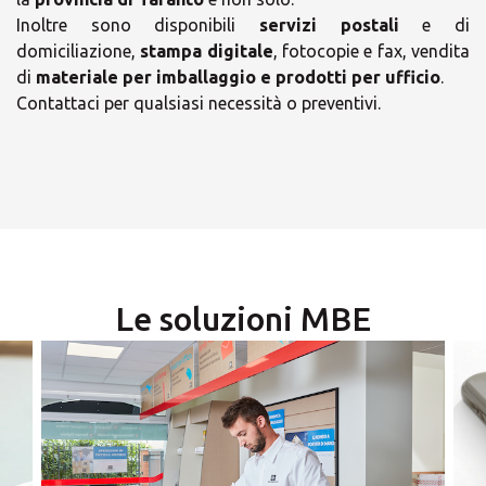
Inoltre sono disponibili
servizi postali
e di
domiciliazione,
stampa digitale
, fotocopie e fax, vendita
di
materiale per imballaggio e prodotti per ufficio
.
×
Contattaci per qualsiasi necessità o preventivi.
×
Scegli il tuo Centro
Soluzioni MBE
Orari
lunedì
Le soluzioni MBE
09:00 - 13:00
17:00 - 19:00
martedì
09:00 - 13:00
17:00 - 19:00
×
mercoledì
09:00 - 13:00
17:00 - 19:00
Seleziona un paese
giovedì