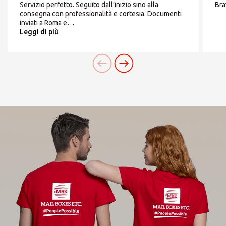
Servizio perfetto. Seguito dall’inizio sino alla
Bra
consegna con professionalità e cortesia. Documenti
09.00-13.00; 17.00-
inviati a Roma e…
Leggi di più
19.30
Cerchi un'alternativa?
CERCA TRA GLI OLTRE 500 CENTRI IN
Sabato
ITALIA
chiuso
Oppure puoi
aprire un Centro MBE
nella Tua
città