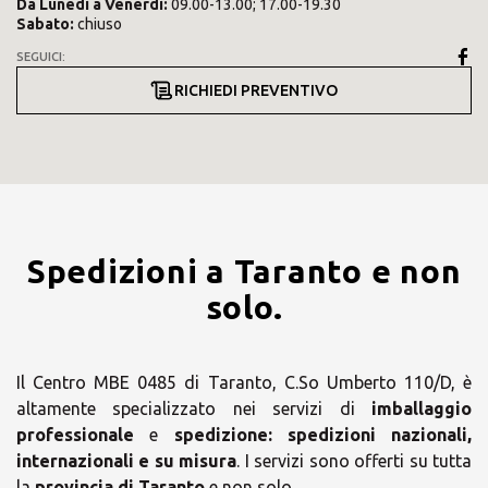
Da
Lunedì
a
Venerdì
:
09.00-13.00; 17.00-19.30
Sabato
:
chiuso
SEGUICI:
RICHIEDI PREVENTIVO
Spedizioni a Taranto e non
solo.
Il Centro MBE 0485 di Taranto, C.So Umberto 110/D, è
altamente specializzato nei servizi di
imballaggio
professionale
e
spedizione:
spedizioni nazionali,
internazionali e su misura
. I servizi sono offerti su tutta
la
provincia di Taranto
e non solo.