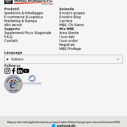
Prodotti
Azienda
Spedizioni & Imballaggio
Il nostro gruppo
E-commerce & Logistica
Il nostro Blog
Marketing & Stampa
Carriere
Altri servizi
MBE: Chi Siamo
Supporto
Mio MBE
Supplementi Picco Stagionale
Area Utente
F.A.Q.
I tuoi dati
Contatti
I tuoi ordini
Registrati
MBE Privilege
Language
Italiano
Follow us
Mappa del sito
Legal
Informativa privacy
Cookie Policy
Change your consent
Intranet BMS