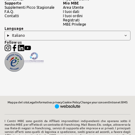
Supporto
Mio MBE
Supplementi Picco Stagionale
Area Utente
F.A.Q.
I tuoi dati
Contatti
I tuoi ordini
Registrati
MBE Privilege
Language
Italiano
Follow us
Mappa del sito
Legal
Informativa privacy
Cookie Policy
Change your consent
Intranet BMS
I Centri MBE sono gestiti da Affiliati imprenditori indipendenti che operano sotto il
marchio MBE per effetto di un contratto di franchising. Mail Boxes Etc. svolge, attraverso la
sua Rete di negozi in franchising, servizi di supporto alle imprese e ai privati. I principali
servizi offerti sono quelli di logistica e spedizione, svolti grazie ad accordi, a favore degli