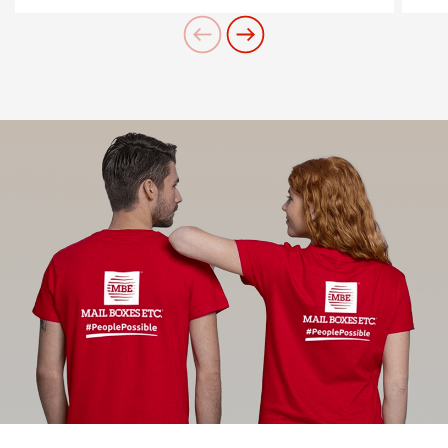
Cerchi un'alternativa?
CERCA TRA GLI OLTRE 500 CENTRI IN
ITALIA
Oppure puoi
aprire un Centro MBE
nella Tua
città