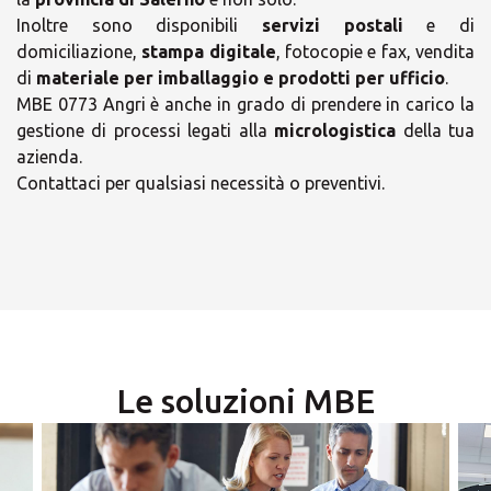
Inoltre sono disponibili
servizi postali
e di
domiciliazione,
stampa digitale
, fotocopie e fax, vendita
di
materiale per imballaggio e prodotti per ufficio
.
MBE 0773 Angri è anche in grado di prendere in carico la
gestione di processi legati alla
micrologistica
della tua
×
azienda.
Contattaci per qualsiasi necessità o preventivi.
×
Scegli il tuo Centro
Soluzioni MBE
Orari
lunedì
09:30 - 18:00
-
martedì
Le soluzioni MBE
09:30 - 18:00
-
×
mercoledì
09:30 - 18:00
-