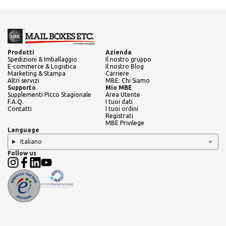
Prodotti
Azienda
Spedizioni & Imballaggio
Il nostro gruppo
E-commerce & Logistica
Il nostro Blog
Marketing & Stampa
Carriere
Altri servizi
MBE: Chi Siamo
Supporto
Mio MBE
Supplementi Picco Stagionale
Area Utente
F.A.Q.
I tuoi dati
Contatti
I tuoi ordini
Registrati
MBE Privilege
Language
Italiano
Follow us