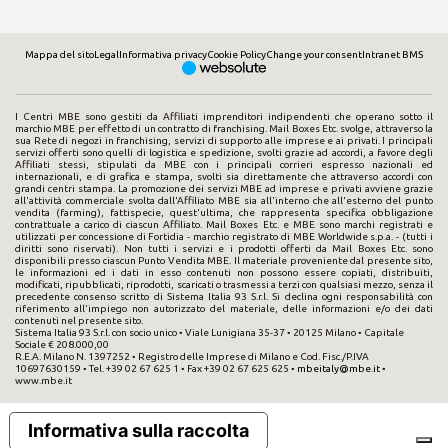
Mappa del sito
Legal
Informativa privacy
Cookie Policy
Change your consent
Intranet BMS
I Centri MBE sono gestiti da Affiliati imprenditori indipendenti che operano sotto il
marchio MBE per effetto di un contratto di franchising. Mail Boxes Etc. svolge, attraverso la
sua Rete di negozi in franchising, servizi di supporto alle imprese e ai privati. I principali
servizi offerti sono quelli di logistica e spedizione, svolti grazie ad accordi, a favore degli
Affiliati stessi, stipulati da MBE con i principali corrieri espresso nazionali ed
internazionali, e di grafica e stampa, svolti sia direttamente che attraverso accordi con
grandi centri stampa. La promozione dei servizi MBE ad imprese e privati avviene grazie
all'attività commerciale svolta dall'Affiliato MBE sia all'interno che all'esterno del punto
vendita (farming), fattispecie, quest'ultima, che rappresenta specifica obbligazione
contrattuale a carico di ciascun Affiliato. Mail Boxes Etc. e MBE sono marchi registrati e
utilizzati per concessione di Fortidia - marchio registrato di MBE Worldwide s.p.a. - (tutti i
diritti sono riservati). Non tutti i servizi e i prodotti offerti da Mail Boxes Etc. sono
disponibili presso ciascun Punto Vendita MBE. Il materiale proveniente dal presente sito,
le informazioni ed i dati in esso contenuti non possono essere copiati, distribuiti,
modificati, ripubblicati, riprodotti, scaricati o trasmessi a terzi con qualsiasi mezzo, senza il
precedente consenso scritto di Sistema Italia 93 S.r.l. Si declina ogni responsabilità con
riferimento all'impiego non autorizzato del materiale, delle informazioni e/o dei dati
contenuti nel presente sito.
Sistema Italia 93 S.r.l. con socio unico • Viale Lunigiana 35-37 • 20125 Milano • Capitale
Sociale € 208.000,00
R.E.A. Milano N. 1397252 • Registro delle Imprese di Milano e Cod. Fisc./P.IVA
10697630159 • Tel. +39 02 67 625 1 • Fax +39 02 67 625 625 •
mbeitaly@mbe.it
•
www.mbe.it
Informativa sulla raccolta