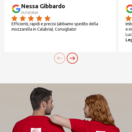
Nessa Gibbardo
CERCA
21/10/2025
Da
Lunedì
a
Venerdì
Efficienti, rapidi e precisi (abbiamo spedito della
Imb
mozzarella in Calabria). Consigliato!
e i
9:30 18:00
Cerchi un'alternativa?
Luc
Leg
CERCA TRA GLI OLTRE 500 CENTRI IN
Sabato
ITALIA
chiuso
Oppure puoi
aprire un Centro MBE
nella Tua
città