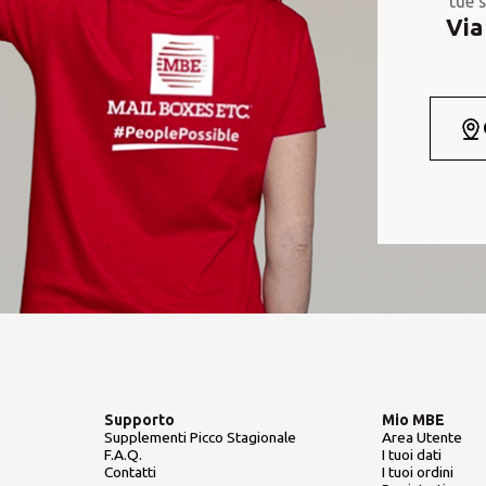
tue s
Via
Supporto
Mio MBE
Supplementi Picco Stagionale
Area Utente
F.A.Q.
I tuoi dati
Contatti
I tuoi ordini