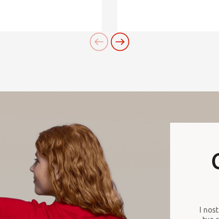
I nost