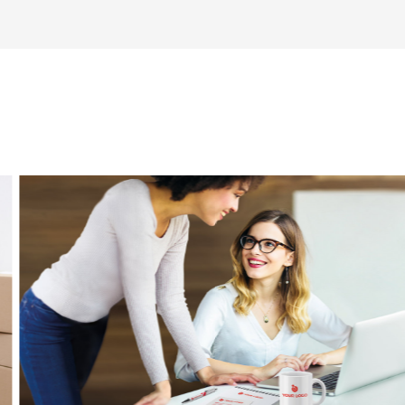
Scegl
lunedì
martedì
mercoledì
giovedì
venerdì
Vi
sabato