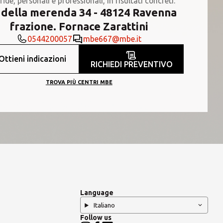
fide, personali e professionali, in risultati concreti.
 della merenda 34 - 48124 Ravenna
frazione. Fornace Zarattini
0544200057
mbe667@mbe.it
Ottieni indicazioni
RICHIEDI PREVENTIVO
TROVA PIÙ CENTRI MBE
Language
Italiano
Follow us