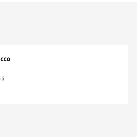
ROW
cco
li