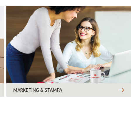
lunedì
martedì
mercoledì
giovedì
venerdì
MARKETING & STAMPA
sabato
domenica
Motivo del contatto
*