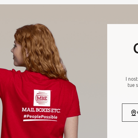
I nost
tue s