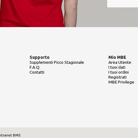
Supporto
Mio MBE
Supplementi Picco Stagionale
Area Utente
F.A.Q.
I tuoi dati
Contatti
I tuoi ordini
Registrati
MBE Privilege
ntranet BMS