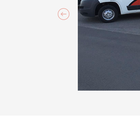
Scegl
lunedì
martedì
mercoledì
giovedì
venerdì