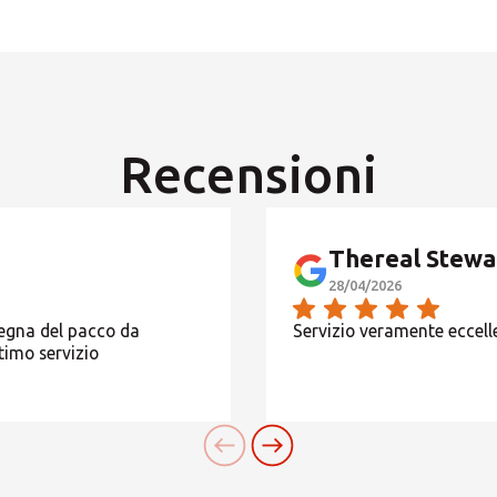
Oppure puoi
aprire un Centro MBE
nella Tua città
Recensioni
Thereal Stewa
28/04/2026
segna del pacco da
Servizio veramente eccellen
ttimo servizio