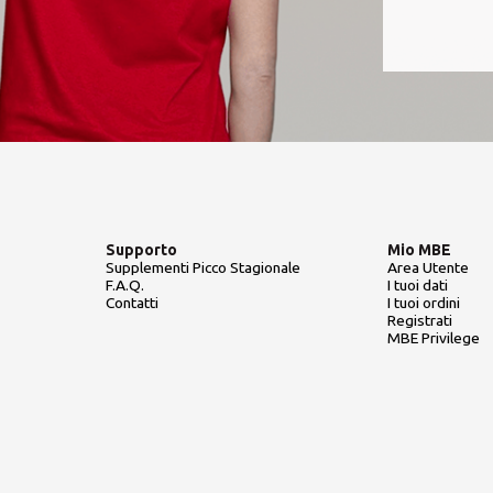
Supporto
Mio MBE
Supplementi Picco Stagionale
Area Utente
F.A.Q.
I tuoi dati
Contatti
I tuoi ordini
Registrati
MBE Privilege