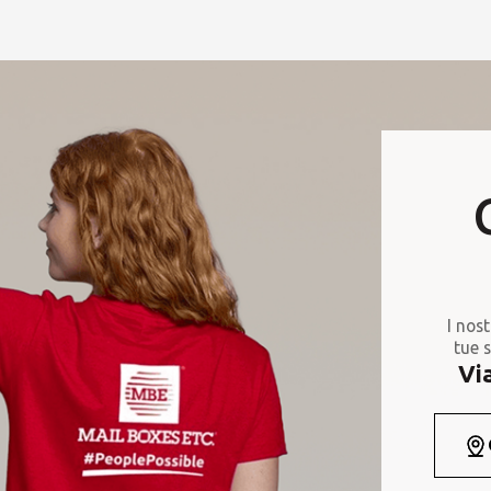
I nost
tue s
Vi