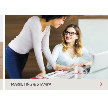
sabato
domenica
Motivo del contatto
*
MARKETING & STAMPA