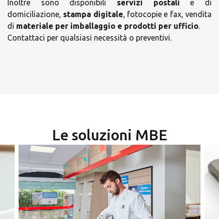
Inoltre sono disponibili
servizi postali
e di
domiciliazione,
stampa digitale
, fotocopie e fax, vendita
di
materiale per imballaggio e prodotti per ufficio
.
×
Contattaci per qualsiasi necessità o preventivi.
Scegli il tuo Centro
×
Soluzioni MBE
Orari
Le soluzioni MBE
lunedì
08:35 - 13:30
16:30 - 19:00
martedì
×
08:35 - 13:30
16:30 - 19:00
mercoledì
Seleziona un paese
08:35 - 13:30
16:30 - 19:00
giovedì