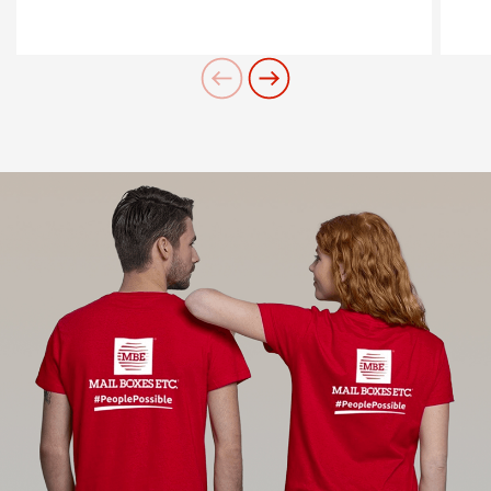
8,40 - 13,30
Cerchi un'alternativa?
CERCA TRA GLI OLTRE 500 CENTRI IN
Sabato
ITALIA
9-12
Oppure puoi
aprire un Centro MBE
nella Tua
città