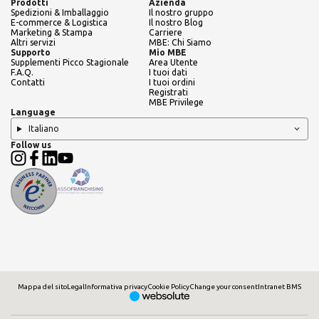
Prodotti
Azienda
Spedizioni & Imballaggio
Il nostro gruppo
E-commerce & Logistica
Il nostro Blog
Marketing & Stampa
Carriere
Altri servizi
MBE: Chi Siamo
Supporto
Mio MBE
Supplementi Picco Stagionale
Area Utente
F.A.Q.
I tuoi dati
Contatti
I tuoi ordini
Registrati
MBE Privilege
Language
Italiano
Follow us
Mappa del sito
Legal
Informativa privacy
Cookie Policy
Change your consent
Intranet BMS