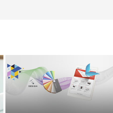
Scegl
CHIUSO PER FERIE DAL 30 D
lunedì
martedì
mercoledì
giovedì
venerdì
sabato
domenica