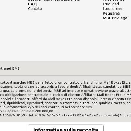
F.A.Q.
I tuoi dati
Contatti
I tuoi ordini
Registrati
MBE Privilege
ntranet BMS
sotto il marchio MBE per effetto di un contratto di franchising. Mail Boxes Etc. svo
pedizione, svolti grazie ad accordi, a favore degli Affiliati stessi, stipulati da MB
ampa. La promozione dei servizi MBE ad imprese e privati avviene grazie all'attivi
ica obbligazione contrattuale a carico di ciascun Affiliato. Mail Boxes Etc. e MB
ti i servizi e i prodotti offerti da Mail Boxes Etc. sono disponibili presso ciascun
ti, ripubblicati, riprodotti, scaricati o trasmessi a terzi con qualsiasi mezzo, se
lle informazioni e/o dei dati contenuti nel presente sito.
no • Capitale Sociale € 208.000,00
IVA 10697630159 • Tel. +39 02 67 625 1 • Fax +39 02 67 625 625 •
mbeitaly@mbe.i
Informativa sulla raccolta