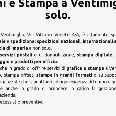
ni e Stampa a Ventimig
solo.
entimiglia, Via Vittorio Veneto 4/A, è altamente spec
ale
e
spedizione:
spedizioni nazionali, internazionali 
cia di Imperia
e non solo.
servizi postali
e di domiciliazione,
stampa digitale
,
ggio e prodotti per ufficio
.
e in grado di offrire servizi di
grafica e stampa
a Ven
o
, stampa offset,
stampa in grandi formati
o su suppo
rsonalizzate che si adattano ad ogni esigenza di tempo e q
 anche in grado di prendere in carico la gestione 
azienda.
ecessità o preventivi.