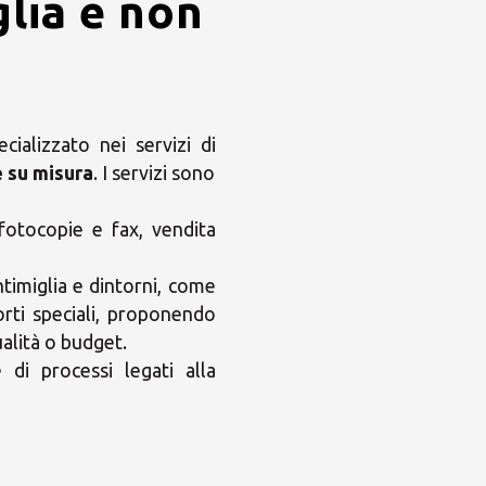
lia e non
ializzato nei servizi di
e su misura
. I servizi sono
 fotocopie e fax, vendita
timiglia e dintorni, come
rti speciali, proponendo
ualità o budget.
di processi legati alla