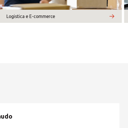
*
Campi obbligatori
Central Asia
Logistica e E-commerce
Europe
ROW
audo