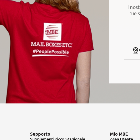
I nost
tue s
Supporto
Mio MBE
Supplementi Picco Stagionale
Area Utente