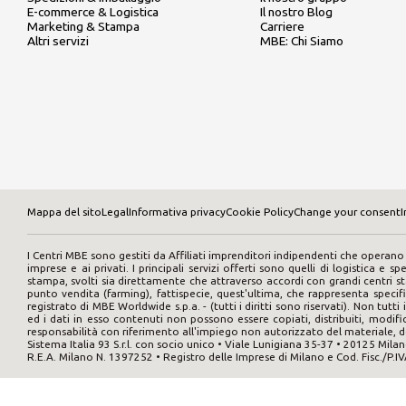
E-commerce & Logistica
Il nostro Blog
Marketing & Stampa
Carriere
Altri servizi
MBE: Chi Siamo
Mappa del sito
Legal
Informativa privacy
Cookie Policy
Change your consent
I
I Centri MBE sono gestiti da Affiliati imprenditori indipendenti che operano 
imprese e ai privati. I principali servizi offerti sono quelli di logistica e s
stampa, svolti sia direttamente che attraverso accordi con grandi centri st
punto vendita (farming), fattispecie, quest'ultima, che rappresenta specif
registrato di MBE Worldwide s.p.a. - (tutti i diritti sono riservati). Non tut
ed i dati in esso contenuti non possono essere copiati, distribuiti, modifica
responsabilità con riferimento all'impiego non autorizzato del materiale, de
Sistema Italia 93 S.r.l. con socio unico • Viale Lunigiana 35-37 • 20125 Mila
R.E.A. Milano N. 1397252 • Registro delle Imprese di Milano e Cod. Fisc./P.