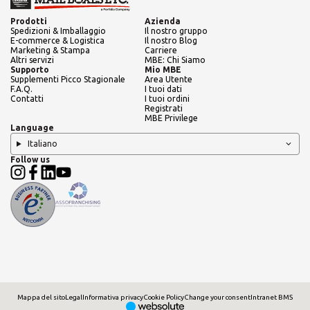
Prodotti
Azienda
ROW
Spedizioni & Imballaggio
Il nostro gruppo
E-commerce & Logistica
Il nostro Blog
Marketing & Stampa
Carriere
Altri servizi
MBE: Chi Siamo
Supporto
Mio MBE
CERCA
Supplementi Picco Stagionale
Area Utente
F.A.Q.
I tuoi dati
Contatti
I tuoi ordini
Registrati
MBE Privilege
Language
Cerchi un'alternativa?
Italiano
Follow us
CERCA TRA GLI OLTRE 500 CENTRI IN
ITALIA
Oppure puoi
aprire un Centro MBE
nella Tua
città
Mappa del sito
Legal
Informativa privacy
Cookie Policy
Change your consent
Intranet BMS