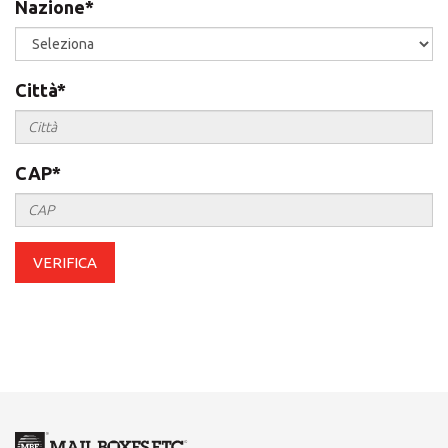
Nazione
*
×
Seleziona un paese
Città
*
Africa
CAP
*
Americas
VERIFICA
Asia/Pacific
Central Asia
Europe
Inserisci il CAP o l'indirizzo