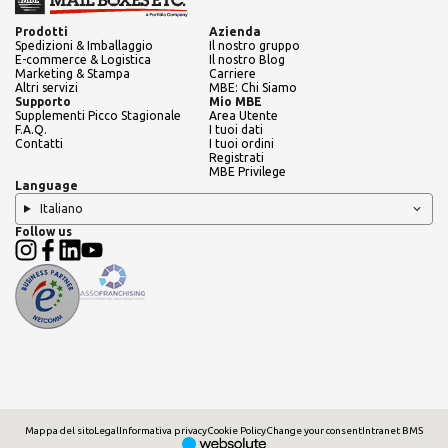
Prodotti
Azienda
Spedizioni & Imballaggio
Il nostro gruppo
E-commerce & Logistica
Il nostro Blog
Marketing & Stampa
Carriere
Altri servizi
MBE: Chi Siamo
Supporto
Mio MBE
Supplementi Picco Stagionale
Area Utente
F.A.Q.
I tuoi dati
Contatti
I tuoi ordini
Registrati
MBE Privilege
Language
Italiano
Follow us
Mappa del sito
Legal
Informativa privacy
Cookie Policy
Change your consent
Intranet BMS