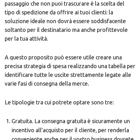
passaggio che non puoi trascurare è la scelta del
CERCA TRA GLI OLTRE 500 CENTRI IN
tipo di spedizione da offrire ai tuoi clienti: la
ITALIA
soluzione ideale non dovrà essere soddisfacente
soltanto per il destinatario ma anche profittevole
Oppure puoi
aprire un Centro MBE
nella Tua
per la tua attività.
città
A questo proposito può essere utile creare una
precisa strategia di spesa realizzando una tabella per
identificare tutte le uscite strettamente legate alle
varie fasi di consegna della merce.
Le tipologie tra cui potrete optare sono tre:
Gratuita. La consegna gratuita è sicuramente un
incentivo all’acquisto per il cliente, per renderla
conveniente anche per il vostro business dovrete