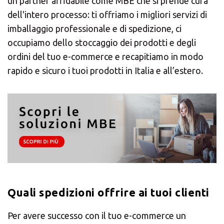
un partner affidabile come MBE che si prende cura
dell'intero processo: ti offriamo i migliori servizi di
imballaggio professionale e di spedizione, ci
Asia/Pacific
occupiamo dello stoccaggio dei prodotti e degli
ordini del tuo e-commerce e recapitiamo in modo
Central Asia
rapido e sicuro i tuoi prodotti in Italia e all’estero.
Europe
Inserisci il CAP o l'indirizzo
ROW
CERCA
Quali spedizioni offrire ai tuoi clienti
Cerchi un'alternativa?
Per avere successo con il tuo e-commerce un