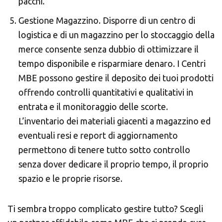
pacchi.
Scegli il tuo Centro
Gestione Magazzino. Disporre di un centro di
Soluzioni MBE
logistica e di un magazzino per lo stoccaggio della
merce consente senza dubbio di ottimizzare il
tempo disponibile e risparmiare denaro. I Centri
MBE possono gestire il deposito dei tuoi prodotti
offrendo controlli quantitativi e qualitativi in
entrata e il monitoraggio delle scorte.
L’inventario dei materiali giacenti a magazzino ed
×
eventuali resi e report di aggiornamento
Seleziona un paese
permettono di tenere tutto sotto controllo
senza dover dedicare il proprio tempo, il proprio
spazio e le proprie risorse.
Africa
Ti sembra troppo complicato gestire tutto? Scegli
Americas