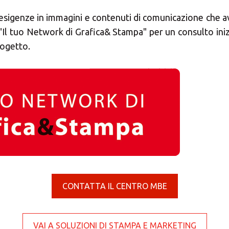
Seleziona un paese
 esigenze in immagini e contenuti di comunicazione che a
"Il tuo Network di Grafica& Stampa" per un consulto inizia
rogetto.
Inserisci il CAP o l'indirizzo
CONTATTA IL CENTRO MBE
Presenza MBE
VAI A SOLUZIONI DI STAMPA E MARKETING