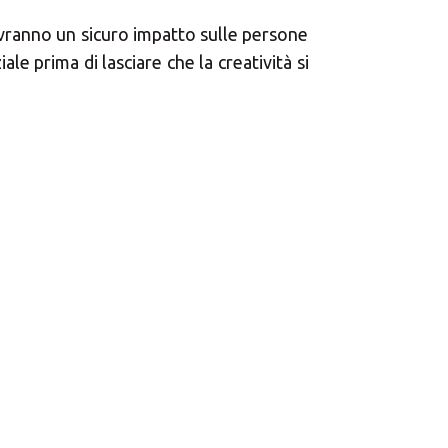
×
vranno un sicuro impatto sulle persone
le prima di lasciare che la creatività si
Africa
Americas
Asia/Pacific
Central Asia
Europe