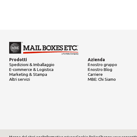
Prodotti
Azienda
Spedizioni & Imballaggio
Il nostro gruppo
E-commerce & Logistica
Il nostro Blog
Marketing & Stampa
Carriere
Altri servizi
MBE: Chi Siamo
Mappa del sito
Legal
Informativa privacy
Cookie Policy
Change your consent
I