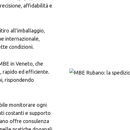
precisione, affidabilità e
Inserisci il CAP o l'indirizzo
tiro all’imballaggio,
Presenza MBE
he internazionale,
ette condizioni.
CERCA
 MBE in Veneto, che
, rapido ed efficiente.
Cerchi un'alternativa?
pi, rispondendo
CERCA TRA GLI OLTRE 500 CENTRI IN ITALIA
ibile monitorare ogni
Oppure puoi
aprire un Centro MBE
nella Tua città
ti costanti e supporto
bano offre consulenza
 nelle pratiche doganali,