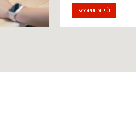
×
ni MBE
SCOPRI DI PIÙ
×
Africa
Americas
Asia/Pacific