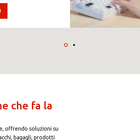
i il tuo Centro Soluzio
Ù
Seleziona un paese
e che fa la
e, offrendo soluzioni su
acchi, bagagli, prodotti