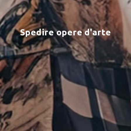
Spedire opere d'arte
×
Scegli il tuo Centro
Soluzioni MBE