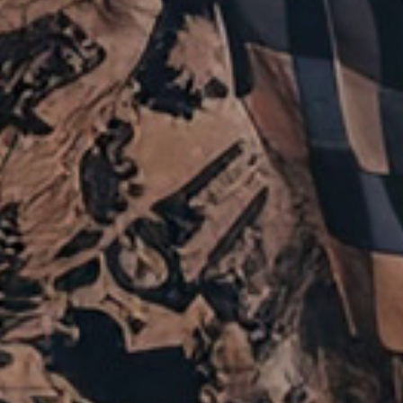
×
Seleziona un paese
Africa
Americas
Asia/Pacific
Central Asia