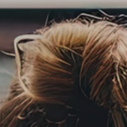
torna al sito MBE.it
Scegli un altro centro MBE
Traccia spedizione
Spedisci Online
Accedi