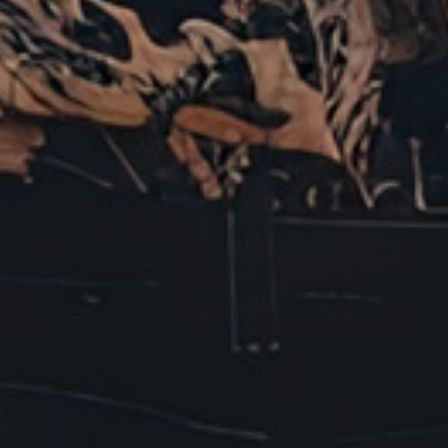
Europe
Inserisci il CAP o l'indirizzo
ROW
CERCA
Cerchi un'alternativa?
CERCA TRA GLI OLTRE 500 CENTRI IN
ITALIA
Oppure puoi
aprire un Centro MBE
nella Tua
città