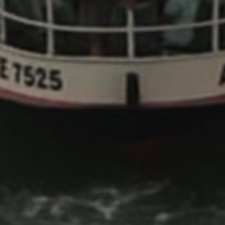
×
Scegli il tuo Centro
Soluzioni MBE
×
Seleziona un paese