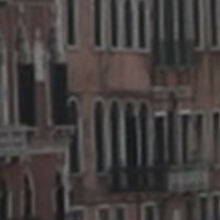
torna al sito MBE.it
Scegli un altro centro MBE
Traccia spedizione
Spedisci Online
Accedi