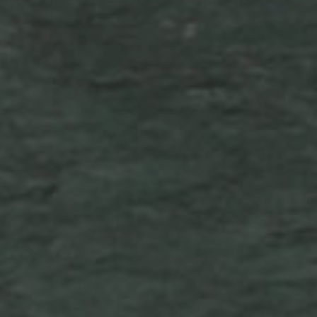
Cerchi un'alternativa?
CERCA TRA GLI OLTRE 500 CENTRI IN
ITALIA
Oppure puoi
aprire un Centro MBE
nella Tua
città