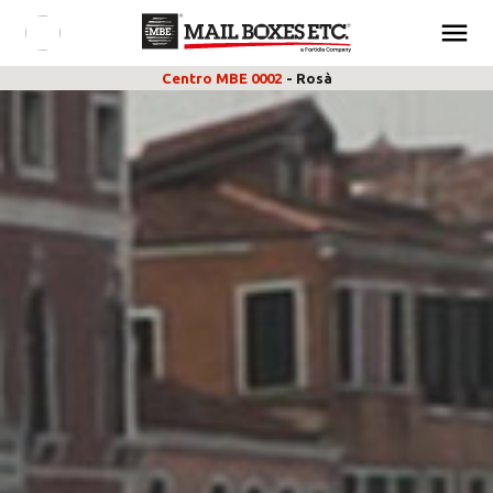
Centro MBE 0002
- Rosà
CHI SIAMO
SPEDIZIONI & IMBALLAGGIO
E-COMMERCE & LOGISTICA
MARKETING & STAMPA
RICHIEDI PREVENTIVO