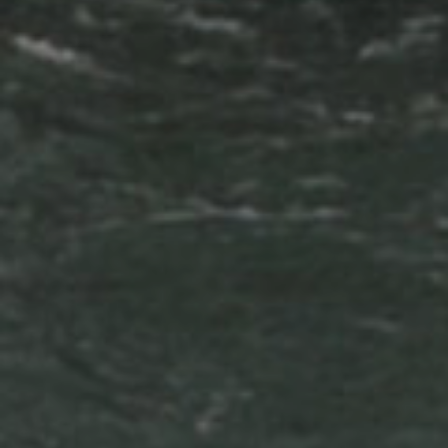
Africa
Americas
Asia/Pacific
Central Asia
Europe
Inserisci il CAP o l'indirizzo
ROW
CERCA