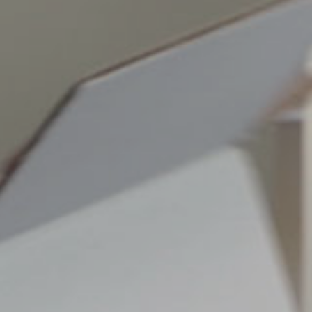
torna al sito MBE.it
Scegli un altro centro MBE
Track your shipment
Ship Online
Login