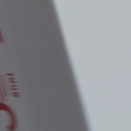
×
Select country
Africa
Americas
Asia/Pacific
Central Asia