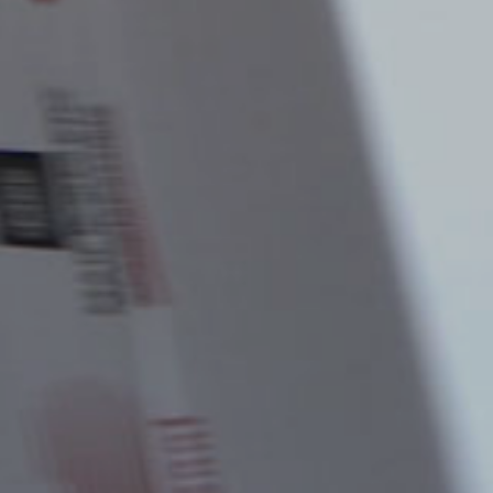
Europe
Insert ZIP Code or Address
ROW
SEARCH
Need an alternative?
SEARCH AMONG THE OTHER 500
CENTERS IN ITALY
Or you can
open an MBE Center
in your
community.