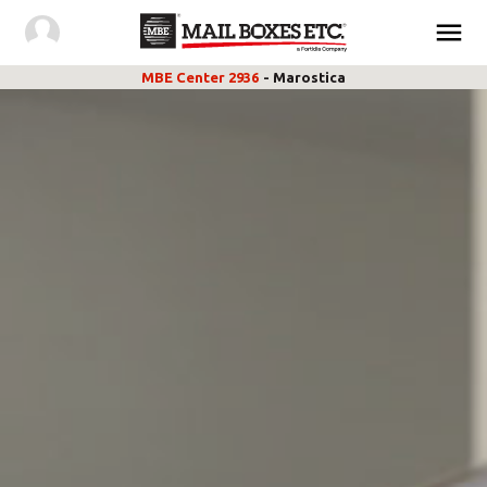
MBE Center 2936
- Marostica
CHI SIAMO
SPEDIZIONI & IMBALLAGGIO
E-COMMERCE & LOGISTICA
MARKETING & STAMPA
ASK FOR A QUOTE