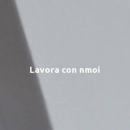
Lavora con nmoi
×
Select your MBE
Solution Center