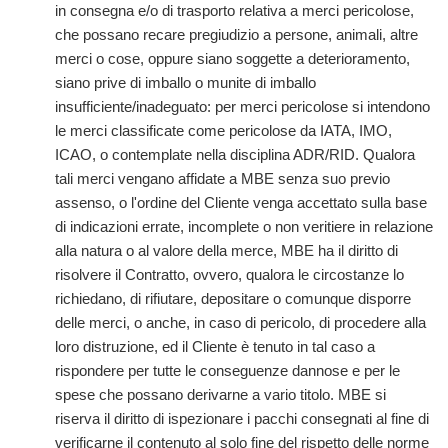
in consegna e/o di trasporto relativa a merci pericolose,
che possano recare pregiudizio a persone, animali, altre
merci o cose, oppure siano soggette a deterioramento,
siano prive di imballo o munite di imballo
insufficiente/inadeguato: per merci pericolose si intendono
le merci classificate come pericolose da IATA, IMO,
ICAO, o contemplate nella disciplina ADR/RID. Qualora
tali merci vengano affidate a MBE senza suo previo
assenso, o l'ordine del Cliente venga accettato sulla base
di indicazioni errate, incomplete o non veritiere in relazione
alla natura o al valore della merce, MBE ha il diritto di
risolvere il Contratto, ovvero, qualora le circostanze lo
richiedano, di rifiutare, depositare o comunque disporre
delle merci, o anche, in caso di pericolo, di procedere alla
loro distruzione, ed il Cliente è tenuto in tal caso a
rispondere per tutte le conseguenze dannose e per le
spese che possano derivarne a vario titolo. MBE si
riserva il diritto di ispezionare i pacchi consegnati al fine di
verificarne il contenuto al solo fine del rispetto delle norme