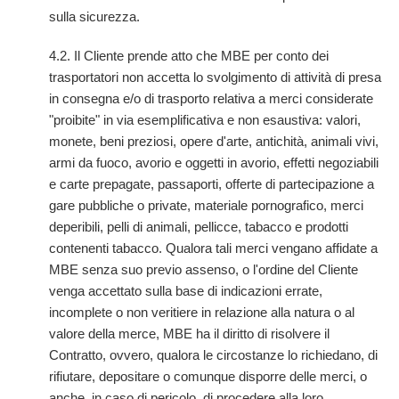
sulla sicurezza.
4.2. Il Cliente prende atto che MBE per conto dei
trasportatori non accetta lo svolgimento di attività di presa
in consegna e/o di trasporto relativa a merci considerate
"proibite" in via esemplificativa e non esaustiva: valori,
monete, beni preziosi, opere d'arte, antichità, animali vivi,
armi da fuoco, avorio e oggetti in avorio, effetti negoziabili
e carte prepagate, passaporti, offerte di partecipazione a
gare pubbliche o private, materiale pornografico, merci
deperibili, pelli di animali, pellicce, tabacco e prodotti
contenenti tabacco. Qualora tali merci vengano affidate a
MBE senza suo previo assenso, o l'ordine del Cliente
venga accettato sulla base di indicazioni errate,
incomplete o non veritiere in relazione alla natura o al
valore della merce, MBE ha il diritto di risolvere il
Contratto, ovvero, qualora le circostanze lo richiedano, di
rifiutare, depositare o comunque disporre delle merci, o
anche, in caso di pericolo, di procedere alla loro